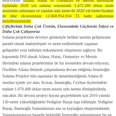
neticesinde
Adana, Hatay ve Osmaniye ve Mersin illerimizde
toplamda 2020 yılı sulama sezonunda 3.472.260 dekar tarım
arazisinin sulanması ve yapılan sulu tarım ile 2020 yılı birim fiyatları
ile ülke ekonomisine 12.068.954.934 TL katkı sağlanması
hedeflenmektedir.
Çiftçilerimiz Daha Çok Üretsin, Ekonomimiz Güçlensin İstiyor ve
Daha Çok Çalışıyoruz
Sulama projelerinin devreye girmesiyle birlikte tarımın gelişmesine
paralel olarak makineleşme ve tarım endüstrisinde yaşanan
gelişmeler yeni istihdam imkanlarının oluşmasını sağlıyor. Bu
kapsamda DSİ olarak Adana, Hatay, Osmaniye ve Mersin
illerindeki sulama projelerimize de hız kesmeden devam ediyoruz.
Özellikle Adana ilimizde çalışmalarına devam ettiğimiz İmamoğlu
Sulama Projeleri tüm aşamaları ile tamamlandığında Adana ili
sınırları içinde yer alan, Kozan, İmamoğlu, Ceyhan ilçelerindeki
toplam 1.070.400 dekar tarım arazisi sulu tarıma dönüştürülmüş
olacaktır. Bu devasa projeyi hayata geçirebilmek için
2010 yılında
130 metre yüksekliğindeki Yedigöze Barajı inşa edilmiştir. Yedigöze
Barajı, İmamoğlu Sulamalarının ana su kaynağını oluşturmaktadır.
Vatandaşlarımızın hasretle beklediği İmamoğlu sulamalarının bir an