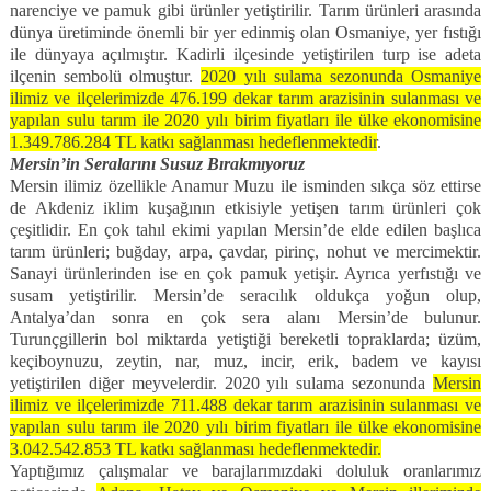
narenciye ve pamuk gibi ürünler yetiştirilir. Tarım ürünleri arasında
dünya üretiminde önemli bir yer edinmiş olan Osmaniye, yer fıstığı
ile dünyaya açılmıştır. Kadirli ilçesinde yetiştirilen turp ise adeta
ilçenin sembolü olmuştur.
2020 yılı sulama sezonunda Osmaniye
ilimiz ve ilçelerimizde 476.199 dekar tarım arazisinin sulanması ve
yapılan sulu tarım ile 2020 yılı birim fiyatları ile ülke ekonomisine
1.349.786.284 TL katkı sağlanması hedeflenmektedir
.
Mersin’in Seralarını Susuz Bırakmıyoruz
Mersin ilimiz özellikle Anamur Muzu ile isminden sıkça söz ettirse
de Akdeniz iklim kuşağının etkisiyle yetişen tarım ürünleri çok
çeşitlidir. En çok tahıl ekimi yapılan Mersin’de elde edilen başlıca
tarım ürünleri; buğday, arpa, çavdar, pirinç, nohut ve mercimektir.
Sanayi ürünlerinden ise en çok pamuk yetişir. Ayrıca yerfıstığı ve
susam yetiştirilir. Mersin’de seracılık oldukça yoğun olup,
Antalya’dan sonra en çok sera alanı Mersin’de bulunur.
Turunçgillerin bol miktarda yetiştiği bereketli topraklarda; üzüm,
keçiboynuzu, zeytin, nar, muz, incir, erik, badem ve kayısı
yetiştirilen diğer meyvelerdir. 2020 yılı sulama sezonunda
Mersin
ilimiz ve ilçelerimizde 711.488 dekar tarım arazisinin sulanması ve
yapılan sulu tarım ile 2020 yılı birim fiyatları ile ülke ekonomisine
3.042.542.853 TL katkı sağlanması hedeflenmektedir.
Yaptığımız çalışmalar ve barajlarımızdaki doluluk oranlarımız