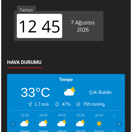
HAVA DURUMU
Tempe
33°C
Çok Bulutlu
1.7 m/s
47%
759
mmHg
02:00
03:00
04:00
05:00
06:00
07:00
‹
›