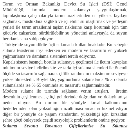
Tarım ve Orman Bakanlığı Devlet Su İşleri (DSİ) Genel
Müdürlüğü, tarımda modern sulamayı yaygınlaştırmak,
toplulaştırma çalışmalarıyla tarım arazilerinden en yüksek faydayı
sağlamak, musluklara sağlıklı ve içilebilir su ulaştırmak ve yerleşim
yerleri ile tarım arazilerini taşkın risklerine karşı korumak için tüm
gücüyle çalışırken, sürdürülebilir su yönetimi anlayışıyla da suyun
her damlasına sahip çıkıyor.
Türkiye’de suyun dörtte üçü sulamada kullanılmaktadır. Bu sebeple
sulama tesislerini inşa ederken en modern ve tasarrufu en yüksek
yağmurlama ve damlama sistemleri tercih ediyoruz.
Kapalı sistem basınçlı borulu sulamaya geçilmesi ile iletim kayıpları
minimum seviye indirilmekte ve tarla içi sulama sitemleri ile önemli
ölçüde su tasarrufu sağlanarak çiftlik randımanı maksimum seviyeye
yükseltilmektedir. Böylelikle, yağmurlama sulamalarda % 35 damla
sulamalarda ise % 65 oranında su tasarrufu sağlanmaktadır.
Modern sulama ile tarımda sağlanan verim artışları, üretim
deseninin çeşitlenmesi, çiftçi gelirlerinde doğrudan ve dolaylı artışa
neden oluyor. Bu durum bir yönüyle kırsal kalkınmanın
hedeflerinden olan yoksulluğun azaltılması amacına hizmet ediyor
diğer bir yönüyle de yaşam standardını yükselttiği için kırsaldan
şehre göçü önleyerek çeşitli sosyolojik problemlerin önüne geçiyor.
Sulama Sezonu Boyunca Çiftçilerimize Su Sıkıntısı