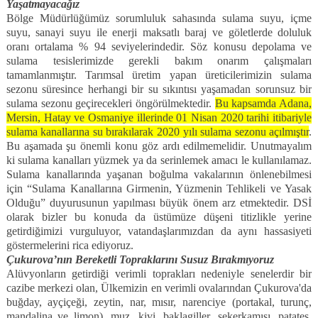
Yaşatmayacağız
Bölge Müdürlüğümüz sorumluluk sahasında sulama suyu, içme
suyu, sanayi suyu ile enerji maksatlı baraj ve göletlerde doluluk
oranı ortalama % 94 seviyelerindedir. Söz konusu depolama ve
sulama tesislerimizde gerekli bakım onarım çalışmaları
tamamlanmıştır. Tarımsal üretim yapan üreticilerimizin sulama
sezonu süresince herhangi bir su sıkıntısı yaşamadan sorunsuz bir
sulama sezonu geçirecekleri öngörülmektedir.
Bu kapsamda Adana,
Mersin, Hatay ve Osmaniye illerinde 01 Nisan 2020 tarihi itibariyle
sulama kanallarına su bırakılarak 2020 yılı sulama sezonu açılmıştır
.
Bu aşamada şu önemli konu göz ardı edilmemelidir. Unutmayalım
ki sulama kanalları yüzmek ya da serinlemek amacı le kullanılamaz.
Sulama kanallarında yaşanan boğulma vakalarının önlenebilmesi
için “Sulama Kanallarına Girmenin, Yüzmenin Tehlikeli ve Yasak
Olduğu” duyurusunun yapılması büyük önem arz etmektedir. DSİ
olarak bizler bu konuda da üstümüze düşeni titizlikle yerine
getirdiğimizi vurguluyor, vatandaşlarımızdan da aynı hassasiyeti
göstermelerini rica ediyoruz.
Çukurova’nın Bereketli Topraklarını Susuz Bırakmıyoruz
Alüvyonların getirdiği verimli toprakları nedeniyle senelerdir bir
cazibe merkezi olan, Ülkemizin en verimli ovalarından Çukurova'da
buğday, ayçiçeği, zeytin, nar, mısır, narenciye (portakal, turunç,
mandalina ve limon), muz, kivi, baklagiller, şekerkamışı, patates,