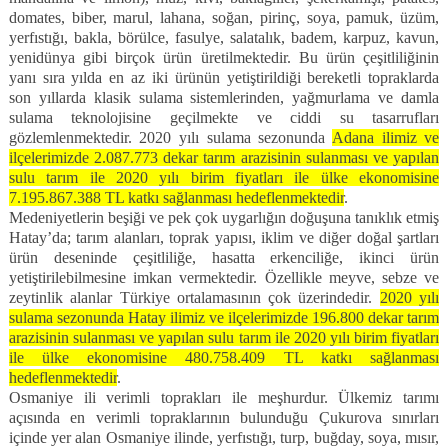
domates, biber, marul, lahana, soğan, pirinç, soya, pamuk, üzüm,
yerfıstığı, bakla, börülce, fasulye, salatalık, badem, karpuz, kavun,
yenidünya gibi birçok ürün üretilmektedir. Bu ürün çeşitliliğinin
yanı sıra yılda en az iki ürünün yetiştirildiği bereketli topraklarda
son yıllarda klasik sulama sistemlerinden, yağmurlama ve damla
sulama teknolojisine geçilmekte ve ciddi su tasarrufları
gözlemlenmektedir. 2020 yılı sulama sezonunda
Adana ilimiz ve
ilçelerimizde 2.087.773 dekar tarım arazisinin sulanması ve yapılan
sulu tarım ile 2020 yılı birim fiyatları ile ülke ekonomisine
7.195.867.388 TL katkı sağlanması hedeflenmektedir
.
Medeniyetlerin beşiği ve pek çok uygarlığın doğuşuna tanıklık etmiş
Hatay’da; tarım alanları, toprak yapısı, iklim ve diğer doğal şartları
ürün deseninde çeşitliliğe, hasatta erkenciliğe, ikinci ürün
yetiştirilebilmesine imkan vermektedir. Özellikle meyve, sebze ve
zeytinlik alanlar Türkiye ortalamasının çok üzerindedir.
2020 yılı
sulama sezonunda Hatay ilimiz ve ilçelerimizde 196.800 dekar tarım
arazisinin sulanması ve yapılan sulu tarım ile 2020 yılı birim fiyatları
ile ülke ekonomisine 480.758.409 TL katkı sağlanması
hedeflenmektedir
.
Osmaniye ili verimli toprakları ile meşhurdur. Ülkemiz tarımı
açısında en verimli topraklarının bulunduğu Çukurova sınırları
içinde yer alan Osmaniye ilinde, yerfıstığı, turp, buğday, soya, mısır,