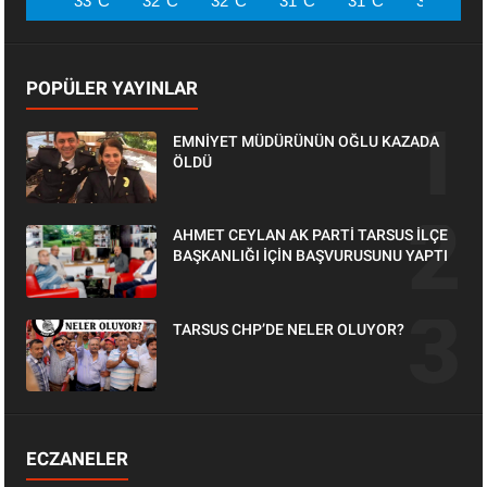
33°C
32°C
32°C
31°C
31°C
31°C
POPÜLER YAYINLAR
EMNİYET MÜDÜRÜNÜN OĞLU KAZADA
ÖLDÜ
AHMET CEYLAN AK PARTİ TARSUS İLÇE
BAŞKANLIĞI İÇİN BAŞVURUSUNU YAPTI
TARSUS CHP’DE NELER OLUYOR?
ECZANELER