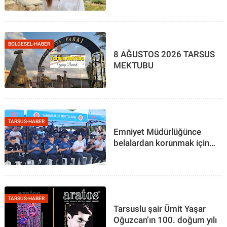
BOLGESEL-HABER
8 AĞUSTOS 2026 TARSUS
MEKTUBU
TARSUS-HABER
Emniyet Müdürlüğünce
belalardan korunmak için
kurban kesildi
TARSUS-HABER
Tarsuslu şair Ümit Yaşar
Oğuzcan’ın 100. doğum yılı