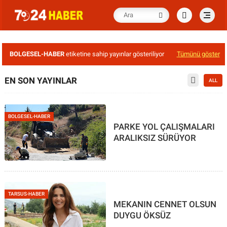
BOLGESEL-HABER
etiketine sahip yayınlar gösteriliyor
Tümünü göster
EN SON YAYINLAR
ALL
BOLGESEL-HABER
PARKE YOL ÇALIŞMALARI
ARALIKSIZ SÜRÜYOR
TARSUS-HABER
MEKANIN CENNET OLSUN
DUYGU ÖKSÜZ