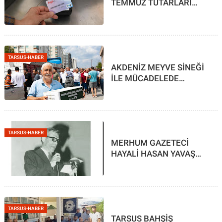
TEMMUZ TUTARLARI
HESAPLARDA
TARSUS-HABER
AKDENİZ MEYVE SİNEĞİ
İLE MÜCADELEDE
BÜYÜKŞEHİR’DEN DESTEK
TARSUS-HABER
MERHUM GAZETECİ
HAYALİ HASAN YAVAŞ
ANILIYOR
TARSUS-HABER
TARSUS BAHŞİŞ