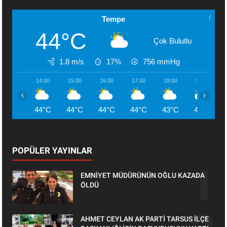
Tempe
44°C
Çok Bulutlu
1.8 m/s
17%
756
mmHg
14:00
15:00
16:00
17:00
18:00
19:00
‹
›
44°C
44°C
44°C
44°C
43°C
43°C
POPÜLER YAYINLAR
EMNİYET MÜDÜRÜNÜN OĞLU KAZADA
ÖLDÜ
AHMET CEYLAN AK PARTİ TARSUS İLÇE