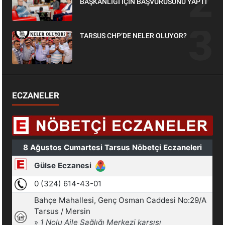
BAŞKANLIĞI İÇİN BAŞVURUSUNU YAPTI
TARSUS CHP’DE NELER OLUYOR?
ECZANELER