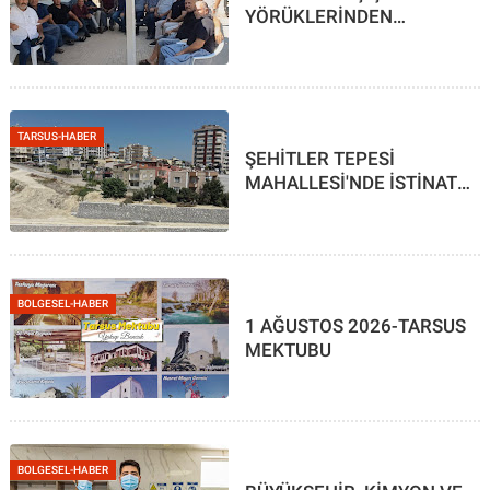
YÖRÜKLERİNDEN
DEĞERLENDİRME
TARSUS-HABER
ŞEHİTLER TEPESİ
MAHALLESİ'NDE İSTİNAT
DUVARI YAPILDI
BOLGESEL-HABER
1 AĞUSTOS 2026-TARSUS
MEKTUBU
BOLGESEL-HABER