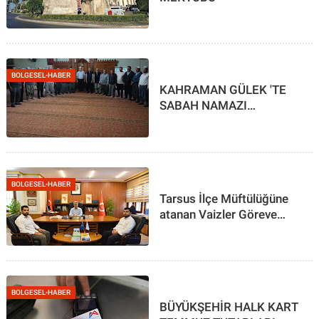
BOLGESEL-HABER
KAHRAMAN GÜLEK 'TE
SABAH NAMAZI
BULUŞMASI
BOLGESEL-HABER
Tarsus İlçe Müftülüğüne
atanan Vaizler Göreve
başladı
BOLGESEL-HABER
BÜYÜKŞEHİR HALK KART