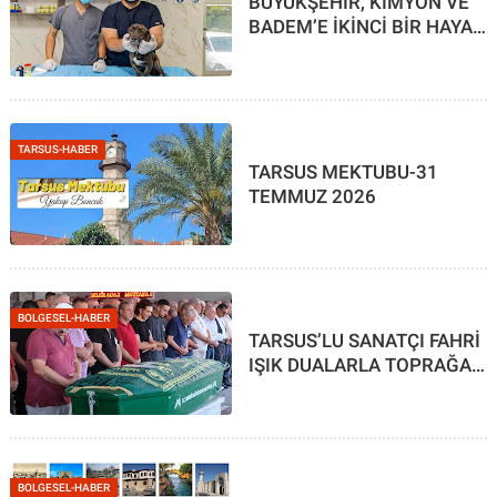
BÜYÜKŞEHİR, KİMYON VE
BADEM’E İKİNCİ BİR HAYAT
ARALADI
TARSUS-HABER
TARSUS MEKTUBU-31
TEMMUZ 2026
BOLGESEL-HABER
TARSUS’LU SANATÇI FAHRİ
IŞIK DUALARLA TOPRAĞA
VERİLDİ
BOLGESEL-HABER