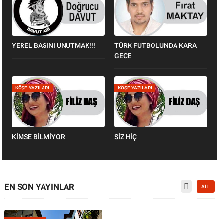
YEREL BASINI UNUTMAK!!!
TÜRK FUTBOLUNDA KARA
GECE
KÖŞE-YAZILARI
KÖŞE-YAZILARI
KİMSE BİLMİYOR
SİZ HİÇ
EN SON YAYINLAR
ALL