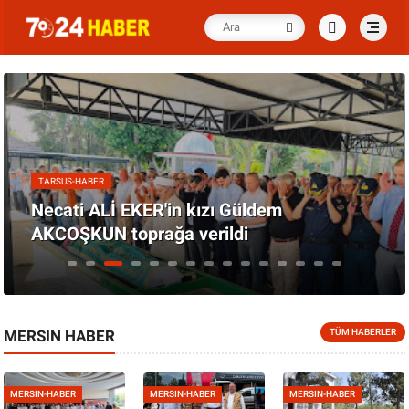
TARSUS-HABER
Necati ALİ EKER'in kızı Güldem
AKCOŞKUN toprağa verildi
MERSIN HABER
TÜM HABERLER
MERSIN-HABER
MERSIN-HABER
MERSIN-HABER