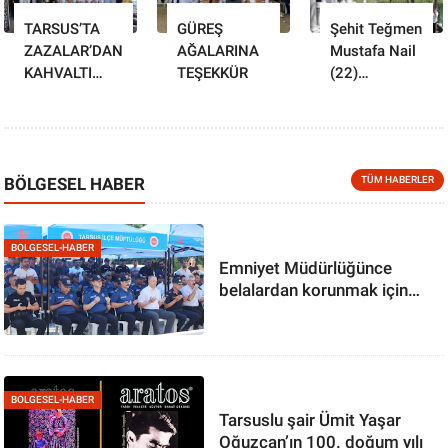
TARSUS’TA
GÜREŞ
Şehit Teğmen
ZAZALAR’DAN
AĞALARINA
Mustafa Nail
KAHVALTI
TEŞEKKÜR
(22)
ETKİNLİĞİ
Komutan'ı
andılar
BÖLGESEL HABER
TÜM HABERLER
BOLGESEL-HABER
Emniyet Müdürlüğünce
belalardan korunmak için
kurban kesildi
BOLGESEL-HABER
Tarsuslu şair Ümit Yaşar
Oğuzcan’ın 100. doğum yılı