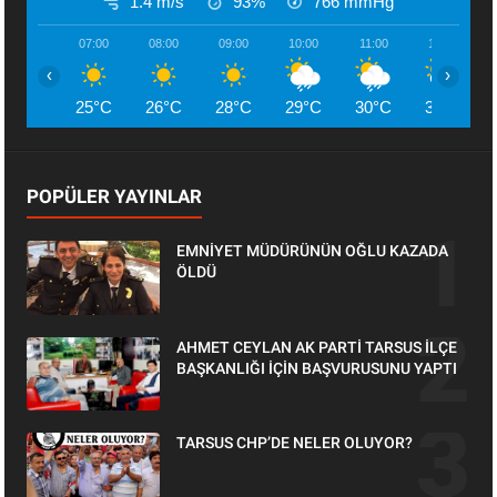
1.4 m/s
93%
766
mmHg
07:00
08:00
09:00
10:00
11:00
12:00
‹
›
25°C
26°C
28°C
29°C
30°C
31°C
POPÜLER YAYINLAR
EMNİYET MÜDÜRÜNÜN OĞLU KAZADA
ÖLDÜ
AHMET CEYLAN AK PARTİ TARSUS İLÇE
BAŞKANLIĞI İÇİN BAŞVURUSUNU YAPTI
TARSUS CHP’DE NELER OLUYOR?