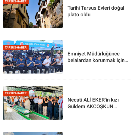
TARSUS-HABER
Tarihi Tarsus Evleri doğal
plato oldu
TARSUS-HABER
Emniyet Müdürlüğünce
belalardan korunmak için
kurban kesildi
TARSUS-HABER
Necati ALİ EKER'in kızı
Güldem AKCOŞKUN
toprağa verildi