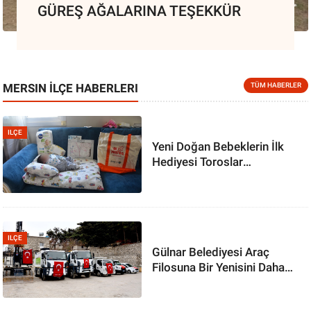
GÜREŞ AĞALARINA TEŞEKKÜR
MERSIN İLÇE HABERLERI
TÜM HABERLER
ILÇE
Yeni Doğan Bebeklerin İlk
Hediyesi Toroslar
Belediyesinden
ILÇE
Gülnar Belediyesi Araç
Filosuna Bir Yenisini Daha
Ekledi