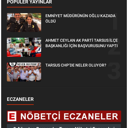
POPÜLER YAYINLAR
EMNİYET MÜDÜRÜNÜN OĞLU KAZADA
ÖLDÜ
AHMET CEYLAN AK PARTİ TARSUS İLÇE
BAŞKANLIĞI İÇİN BAŞVURUSUNU YAPTI
TARSUS CHP’DE NELER OLUYOR?
ECZANELER