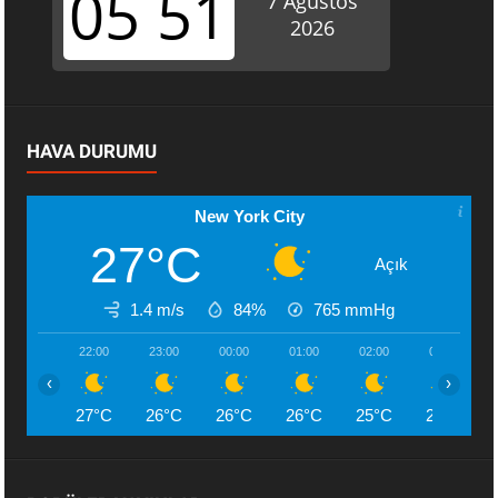
HAVA DURUMU
New York City
27°C
Açık
1.4 m/s
84%
765
mmHg
22:00
23:00
00:00
01:00
02:00
03:00
‹
›
27°C
26°C
26°C
26°C
25°C
25°C