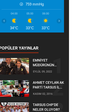
759
mmHg
04:00
05:00
06:00
07:00
08:00
09:00
10:00
‹
›
34°C
33°C
33°C
34°C
35°C
37°C
39°
POPÜLER YAYINLAR
EMNİYET
MÜDÜRÜNÜN
OĞLU KAZADA
EYLÜL 09, 2022
ÖLDÜ
AHMET CEYLAN AK
PARTİ TARSUS İLÇE
BAŞKANLIĞI İÇİN
KASIM 02, 2016
BAŞVURUSUNU
YAPTI
TARSUS CHP’DE
NELER OLUYOR?