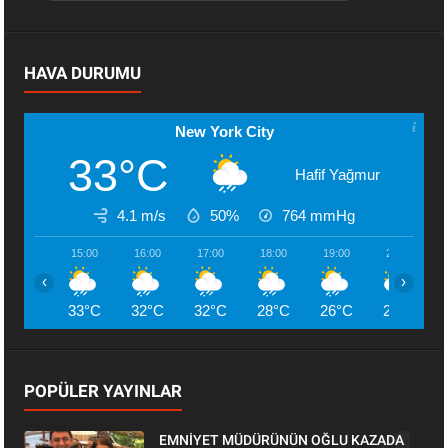
HAVA DURUMU
New York City
33°C
Hafif Yağmur
4.1 m/s
50%
764
mmHg
15:00
16:00
17:00
18:00
19:00
20:00
‹
›
33°C
32°C
32°C
28°C
26°C
26°C
POPÜLER YAYINLAR
EMNİYET MÜDÜRÜNÜN OĞLU KAZADA