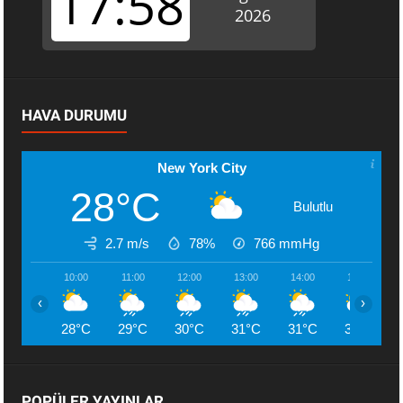
HAVA DURUMU
New York City
28°C
Bulutlu
2.7 m/s
78%
766
mmHg
10:00
11:00
12:00
13:00
14:00
15:00
‹
›
28°C
29°C
30°C
31°C
31°C
31°C
POPÜLER YAYINLAR