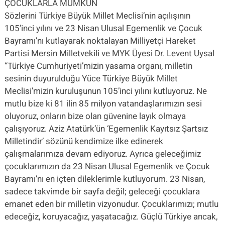
ÇOCUKLARLA MÜMKÜN
Sözlerini Türkiye Büyük Millet Meclisi’nin açılışının
105’inci yılını ve 23 Nisan Ulusal Egemenlik ve Çocuk
Bayramı’nı kutlayarak noktalayan Milliyetçi Hareket
Partisi Mersin Milletvekili ve MYK Üyesi Dr. Levent Uysal
“Türkiye Cumhuriyeti’mizin yasama organı, milletin
sesinin duyurulduğu Yüce Türkiye Büyük Millet
Meclisi’mizin kuruluşunun 105’inci yılını kutluyoruz. Ne
mutlu bize ki 81 ilin 85 milyon vatandaşlarımızın sesi
oluyoruz, onların bize olan güvenine layık olmaya
çalışıyoruz. Aziz Atatürk’ün ‘Egemenlik Kayıtsız Şartsız
Milletindir’ sözünü kendimize ilke edinerek
çalışmalarımıza devam ediyoruz. Ayrıca geleceğimiz
çocuklarımızın da 23 Nisan Ulusal Egemenlik ve Çocuk
Bayramı’nı en içten dileklerimle kutluyorum. 23 Nisan,
sadece takvimde bir sayfa değil; geleceği çocuklara
emanet eden bir milletin vizyonudur. Çocuklarımızı; mutlu
edeceğiz, koruyacağız, yaşatacağız. Güçlü Türkiye ancak,