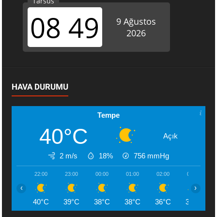
HAVA DURUMU
Tempe
40°C
Açık
2 m/s
18%
756
mmHg
22:00
23:00
00:00
01:00
02:00
03:00
‹
›
40°C
39°C
38°C
38°C
36°C
35°C