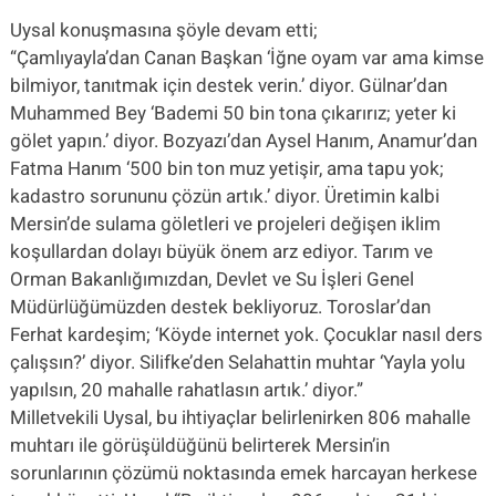
Uysal konuşmasına şöyle devam etti;
“Çamlıyayla’dan Canan Başkan ‘İğne oyam var ama kimse
bilmiyor, tanıtmak için destek verin.’ diyor. Gülnar’dan
Muhammed Bey ‘Bademi 50 bin tona çıkarırız; yeter ki
gölet yapın.’ diyor. Bozyazı’dan Aysel Hanım, Anamur’dan
Fatma Hanım ‘500 bin ton muz yetişir, ama tapu yok;
kadastro sorununu çözün artık.’ diyor. Üretimin kalbi
Mersin’de sulama göletleri ve projeleri değişen iklim
koşullardan dolayı büyük önem arz ediyor. Tarım ve
Orman Bakanlığımızdan, Devlet ve Su İşleri Genel
Müdürlüğümüzden destek bekliyoruz. Toroslar’dan
Ferhat kardeşim; ‘Köyde internet yok. Çocuklar nasıl ders
çalışsın?’ diyor. Silifke’den Selahattin muhtar ‘Yayla yolu
yapılsın, 20 mahalle rahatlasın artık.’ diyor.”
Milletvekili Uysal, bu ihtiyaçlar belirlenirken 806 mahalle
muhtarı ile görüşüldüğünü belirterek Mersin’in
sorunlarının çözümü noktasında emek harcayan herkese