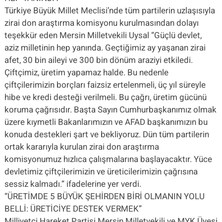
Türkiye Büyük Millet Meclisi’nde tüm partilerin uzlaşısıyla
zirai don araştırma komisyonu kurulmasından dolayı
teşekkür eden Mersin Milletvekili Uysal “Güçlü devlet,
aziz milletinin hep yanında. Geçtiğimiz ay yaşanan zirai
afet, 30 bin aileyi ve 300 bin dönüm araziyi etkiledi.
Çiftçimiz, üretim yapamaz halde. Bu nedenle
çiftçilerimizin borçları faizsiz ertelenmeli, üç yıl süreyle
hibe ve kredi desteği verilmeli. Bu çağrı, üretim gücünü
koruma çağrısıdır. Başta Sayın Cumhurbaşkanımız olmak
üzere kıymetli Bakanlarımızın ve AFAD başkanımızın bu
konuda destekleri şart ve bekliyoruz. Dün tüm partilerin
ortak kararıyla kurulan zirai don araştırma
komisyonumuz hızlıca çalışmalarına başlayacaktır. Yüce
devletimiz çiftçilerimizin ve üreticilerimizin çağrısına
sessiz kalmadı.” ifadelerine yer verdi.
“ÜRETİMDE 5 BÜYÜK ŞEHİRDEN BİRİ OLMANIN YOLU
BELLİ: ÜRETİCİYE DESTEK VERMEK”
Milliyetçi Hareket Partisi Mersin Milletvekili ve MYK Üyesi