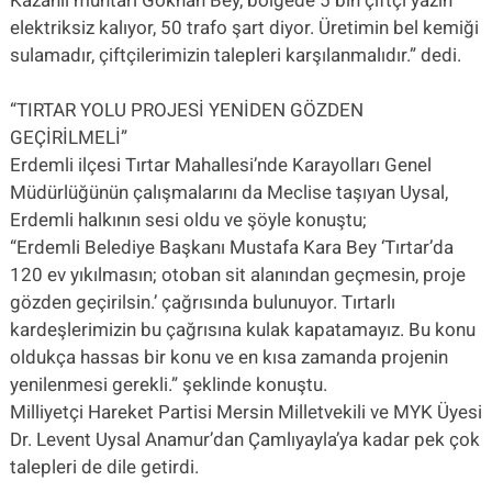
Kazanlı muhtarı Gökhan Bey, bölgede 5 bin çiftçi yazın
elektriksiz kalıyor, 50 trafo şart diyor. Üretimin bel kemiği
sulamadır, çiftçilerimizin talepleri karşılanmalıdır.” dedi.
“TIRTAR YOLU PROJESİ YENİDEN GÖZDEN
GEÇİRİLMELİ”
Erdemli ilçesi Tırtar Mahallesi’nde Karayolları Genel
Müdürlüğünün çalışmalarını da Meclise taşıyan Uysal,
Erdemli halkının sesi oldu ve şöyle konuştu;
“Erdemli Belediye Başkanı Mustafa Kara Bey ‘Tırtar’da
120 ev yıkılmasın; otoban sit alanından geçmesin, proje
gözden geçirilsin.’ çağrısında bulunuyor. Tırtarlı
kardeşlerimizin bu çağrısına kulak kapatamayız. Bu konu
oldukça hassas bir konu ve en kısa zamanda projenin
yenilenmesi gerekli.” şeklinde konuştu.
Milliyetçi Hareket Partisi Mersin Milletvekili ve MYK Üyesi
Dr. Levent Uysal Anamur’dan Çamlıyayla’ya kadar pek çok
talepleri de dile getirdi.