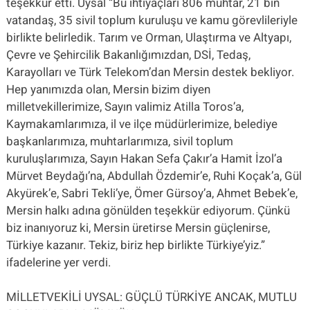
teşekkür etti. Uysal “Bu ihtiyaçları 806 muhtar, 21 bin
vatandaş, 35 sivil toplum kuruluşu ve kamu görevlileriyle
birlikte belirledik. Tarım ve Orman, Ulaştırma ve Altyapı,
Çevre ve Şehircilik Bakanlığımızdan, DSİ, Tedaş,
Karayolları ve Türk Telekom’dan Mersin destek bekliyor.
Hep yanımızda olan, Mersin bizim diyen
milletvekillerimize, Sayın valimiz Atilla Toros’a,
Kaymakamlarımıza, il ve ilçe müdürlerimize, belediye
başkanlarımıza, muhtarlarımıza, sivil toplum
kuruluşlarımıza, Sayın Hakan Sefa Çakır’a Hamit İzol’a
Mürvet Beydağı’na, Abdullah Özdemir’e, Ruhi Koçak’a, Gül
Akyürek’e, Sabri Tekli’ye, Ömer Gürsoy’a, Ahmet Bebek’e,
Mersin halkı adına gönülden teşekkür ediyorum. Çünkü
biz inanıyoruz ki, Mersin üretirse Mersin güçlenirse,
Türkiye kazanır. Tekiz, biriz hep birlikte Türkiye’yiz.”
ifadelerine yer verdi.
MİLLETVEKİLİ UYSAL: GÜÇLÜ TÜRKİYE ANCAK, MUTLU