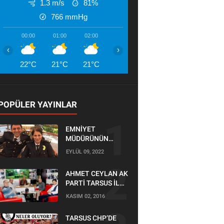
1.3 m/s
81%
766
mmHg
00:00
01:00
02:00
03:00
04:00
05:00
06:00
‹
›
22°C
21°C
21°C
21°C
21°C
21°C
20°
POPÜLER YAYINLAR
EMNİYET
MÜDÜRÜNÜN
OĞLU KAZADA
EYLÜL 09, 2022
ÖLDÜ
AHMET CEYLAN AK
PARTİ TARSUS İLÇE
BAŞKANLIĞI İÇİN
KASIM 02, 2016
BAŞVURUSUNU
YAPTI
TARSUS CHP’DE