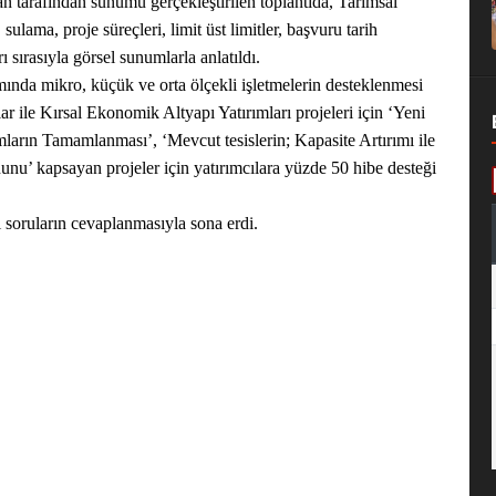
arafından sunumu gerçekleştirilen toplantıda, Tarımsal
 sulama, proje süreçleri, limit üst limitler, başvuru tarih
ı sırasıyla görsel sunumlarla anlatıldı.
a mikro, küçük ve orta ölçekli işletmelerin desteklenmesi
 ile Kırsal Ekonomik Altyapı Yatırımları projeleri için ‘Yeni
mların Tamamlanması’, ‘Mevcut tesislerin; Kapasite Artırımı ile
u’ kapsayan projeler için yatırımcılara yüzde 50 hibe desteği
ği soruların cevaplanmasıyla sona erdi.