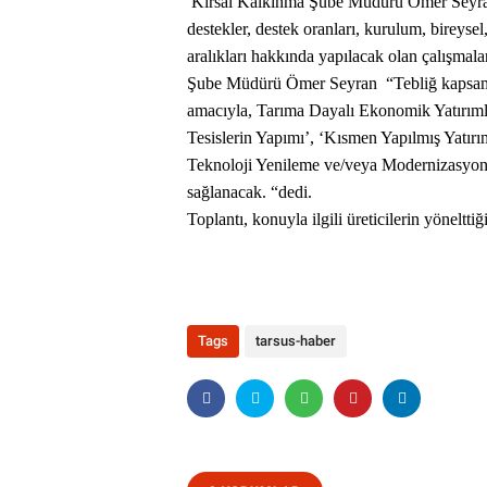
Kırsal Kalkınma Şube Müdürü Ömer Seyran t
destekler, destek oranları, kurulum, bireysel,
aralıkları hakkında yapılacak olan çalışmalar
Şube Müdürü Ömer Seyran “Tebliğ kapsamınd
amacıyla, Tarıma Dayalı Ekonomik Yatırımlar
Tesislerin Yapımı’, ‘Kısmen Yapılmış Yatırı
Teknoloji Yenileme ve/veya Modernizasyonun
sağlanacak. “dedi.
Toplantı, konuyla ilgili üreticilerin yöneltti
Tags
tarsus-haber