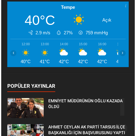
Tempe
40°C
Açık
2.9 m/s
27%
759
mmHg
12:00
13:00
14:00
15:00
16:00
17:00
‹
›
40°C
41°C
42°C
42°C
42°C
42°C
POPÜLER YAYINLAR
EMNİYET MÜDÜRÜNÜN OĞLU KAZADA
ÖLDÜ
AHMET CEYLAN AK PARTİ TARSUS İLÇE
BAŞKANLIĞI İÇİN BAŞVURUSUNU YAPTI