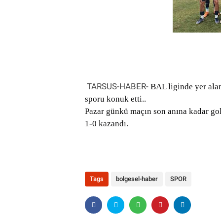
TARSUS-HABER-
BAL liginde yer ala
sporu konuk etti..
Pazar günkü maçın son anına kadar go
1-0 kazandı.
Tags
bolgesel-haber
SPOR