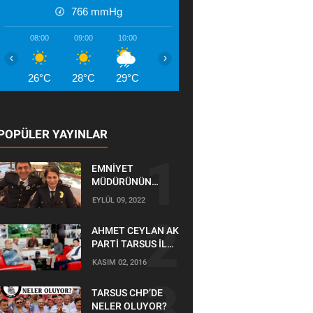
766
mmHg
08:00
09:00
10:00
11:00
12:00
13:00
14:00
‹
›
26°C
28°C
29°C
30°C
31°C
29°C
28°
POPÜLER YAYINLAR
EMNİYET
MÜDÜRÜNÜN
OĞLU KAZADA
EYLÜL 09, 2022
ÖLDÜ
AHMET CEYLAN AK
PARTİ TARSUS İLÇE
BAŞKANLIĞI İÇİN
KASIM 02, 2016
BAŞVURUSUNU
YAPTI
TARSUS CHP’DE
NELER OLUYOR?