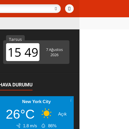
HAVA DURUMU
New York City
26°C
Açık
1.8 m/s
86%