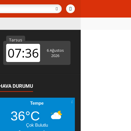
HAVA DURUMU
Tempe
36°C
Çok Bulutlu