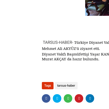
TARSUS-HABER-
Türkiye Diyanet Va
Mehmet Ali AKYÜZ'ü ziyaret etti.
Diyanet Vakfı Başmüfettişi Yaşar KA
Murat AKÇAY da hazır bulundu.
Tags
tarsus-haber