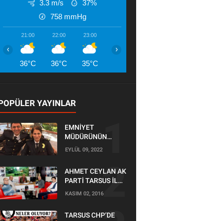
3.3 m/s
37%
758
mmHg
21:00
22:00
23:00
00:00
01:00
02:00
03:00
‹
›
36°C
36°C
35°C
35°C
34°C
33°C
33°
POPÜLER YAYINLAR
EMNİYET
MÜDÜRÜNÜN
OĞLU KAZADA
EYLÜL 09, 2022
ÖLDÜ
AHMET CEYLAN AK
PARTİ TARSUS İLÇE
BAŞKANLIĞI İÇİN
KASIM 02, 2016
BAŞVURUSUNU
YAPTI
TARSUS CHP’DE