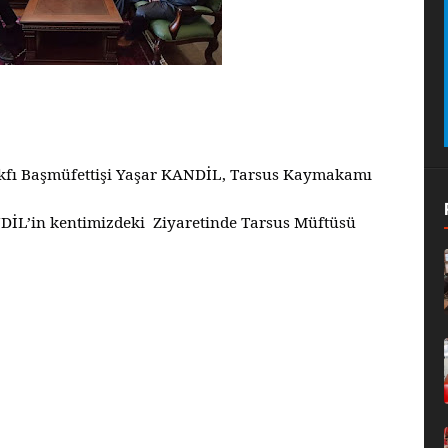
kfı Başmüfettişi Yaşar KANDİL, Tarsus Kaymakamı
NDİL’in kentimizdeki Ziyaretinde Tarsus Müftüsü