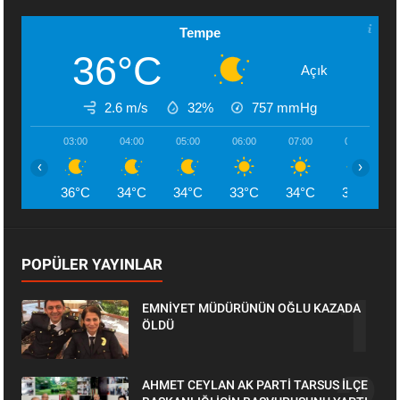
Tempe
36°C
Açık
2.6 m/s
32%
757
mmHg
03:00
04:00
05:00
06:00
07:00
08:00
‹
›
36°C
34°C
34°C
33°C
34°C
35°C
POPÜLER YAYINLAR
EMNİYET MÜDÜRÜNÜN OĞLU KAZADA
ÖLDÜ
AHMET CEYLAN AK PARTİ TARSUS İLÇE