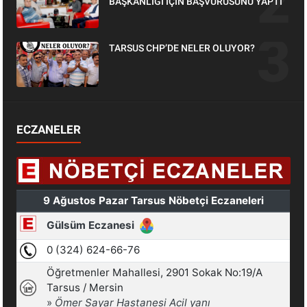
BAŞKANLIĞI İÇİN BAŞVURUSUNU YAPTI
TARSUS CHP’DE NELER OLUYOR?
ECZANELER