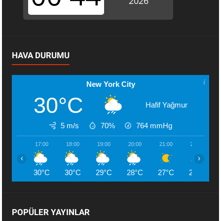
HAVA DURUMU
New York City
30°C
Hafif Yağmur
5 m/s
70%
764
mmHg
17:00
18:00
19:00
20:00
21:00
22:00
‹
›
30°C
30°C
29°C
28°C
27°C
27°C
POPÜLER YAYINLAR