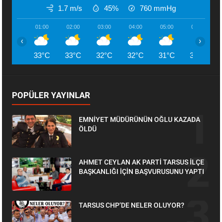
1.7 m/s
45%
760
mmHg
01:00
02:00
03:00
04:00
05:00
06:00
‹
›
33°C
33°C
32°C
32°C
31°C
31°C
POPÜLER YAYINLAR
EMNİYET MÜDÜRÜNÜN OĞLU KAZADA
ÖLDÜ
AHMET CEYLAN AK PARTİ TARSUS İLÇE
BAŞKANLIĞI İÇİN BAŞVURUSUNU YAPTI
TARSUS CHP’DE NELER OLUYOR?