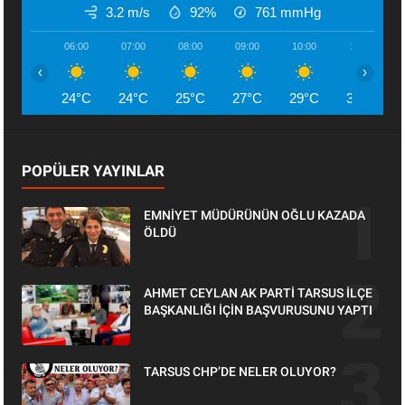
3.2 m/s
92%
761
mmHg
06:00
07:00
08:00
09:00
10:00
11:00
‹
›
24°C
24°C
25°C
27°C
29°C
30°C
POPÜLER YAYINLAR
EMNİYET MÜDÜRÜNÜN OĞLU KAZADA
ÖLDÜ
AHMET CEYLAN AK PARTİ TARSUS İLÇE
BAŞKANLIĞI İÇİN BAŞVURUSUNU YAPTI
TARSUS CHP’DE NELER OLUYOR?