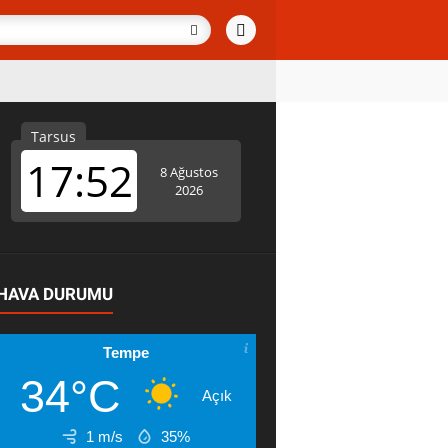
HAVA DURUMU
Tempe
34°C
Açık
1 m/s
35%