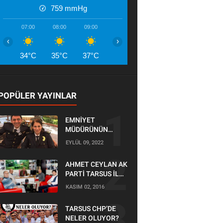
759
mmHg
07:00
08:00
09:00
10:00
11:00
12:00
13:00
‹
›
34°C
35°C
37°C
39°C
41°C
42°C
44°
POPÜLER YAYINLAR
EMNİYET
MÜDÜRÜNÜN
OĞLU KAZADA
EYLÜL 09, 2022
ÖLDÜ
AHMET CEYLAN AK
PARTİ TARSUS İLÇE
BAŞKANLIĞI İÇİN
KASIM 02, 2016
BAŞVURUSUNU
YAPTI
TARSUS CHP’DE
NELER OLUYOR?