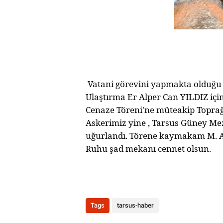
Vatani görevini yapmakta olduğu 
Ulaştırma Er Alper Can YILDIZ iç
Cenaze Töreni'ne müteakip Toprağa
Askerimiz yine , Tarsus Güney Mez
uğurlandı. Törene kaymakam M. Al
Ruhu şad mekanı cennet olsun.
Tags
tarsus-haber