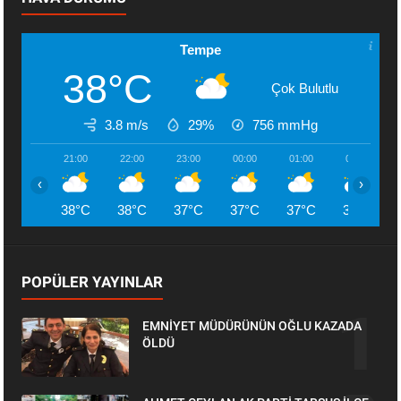
Tempe
38°C
Çok Bulutlu
3.8 m/s
29%
756
mmHg
21:00
22:00
23:00
00:00
01:00
02:00
‹
›
38°C
38°C
37°C
37°C
37°C
36°C
POPÜLER YAYINLAR
EMNİYET MÜDÜRÜNÜN OĞLU KAZADA
ÖLDÜ