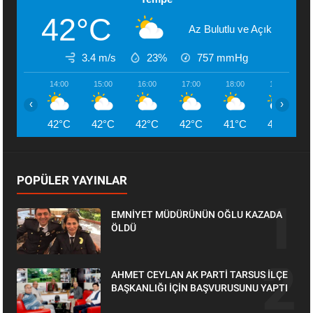
42°C
Az Bulutlu ve Açık
3.4 m/s
23%
757
mmHg
14:00
15:00
16:00
17:00
18:00
19:00
‹
›
42°C
42°C
42°C
42°C
41°C
41°C
POPÜLER YAYINLAR
EMNİYET MÜDÜRÜNÜN OĞLU KAZADA
ÖLDÜ
AHMET CEYLAN AK PARTİ TARSUS İLÇE
BAŞKANLIĞI İÇİN BAŞVURUSUNU YAPTI