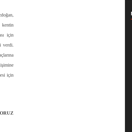
zdoğan,
kentin
sı için
i verdi.
larına
lişimine
esi için
YORUZ