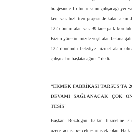
bölgesinde 15 bin insanın çalışacağı yer va
kent var, hızlı tren projesinde kalan alanı
122 dönüm alan var. 99 tane park koruluk 
Bizim yönetimimizde yeşil alan betona gali
122 dönümün belediye hizmet alanı olma
çalışmaları başlatacağım. “ dedi.
“EKMEK FABRİKASI TARSUS’TA 20
DEVAMI SAĞLANACAK ÇOK Ö
TESİS”
Başkan Bozdoğan halkın hizmetine su
üzere açılışı gerçekleştirilecek olan Hal