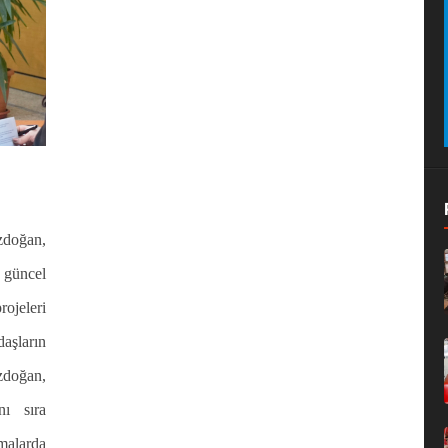
zdoğan,
n güncel
ojeleri
aşların
ozdoğan,
nı sıra
amalarda