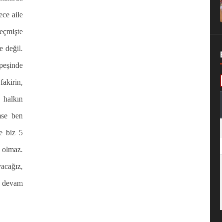
ce aile
geçmişte
e değil.
eşinde
akirin,
 halkın
mse ben
e biz 5
 olmaz.
cağız,
 devam