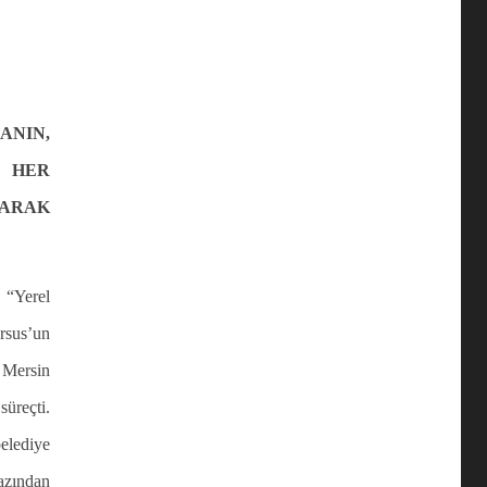
NIN,
N HER
LARAK
 “Yerel
rsus’un
Mersin
süreçti.
elediye
 azından