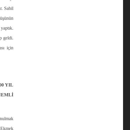
r. Sahil
 düşünün
yaptık.
p geldi.
sı için
0 YIL
NEMLİ
nulmak
k Ekmek