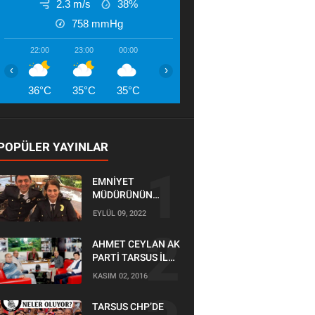
2.3 m/s
38%
758
mmHg
22:00
23:00
00:00
01:00
02:00
03:00
04:00
‹
›
36°C
35°C
35°C
34°C
33°C
33°C
32°
POPÜLER YAYINLAR
EMNİYET
MÜDÜRÜNÜN
OĞLU KAZADA
EYLÜL 09, 2022
ÖLDÜ
AHMET CEYLAN AK
PARTİ TARSUS İLÇE
BAŞKANLIĞI İÇİN
KASIM 02, 2016
BAŞVURUSUNU
YAPTI
TARSUS CHP’DE