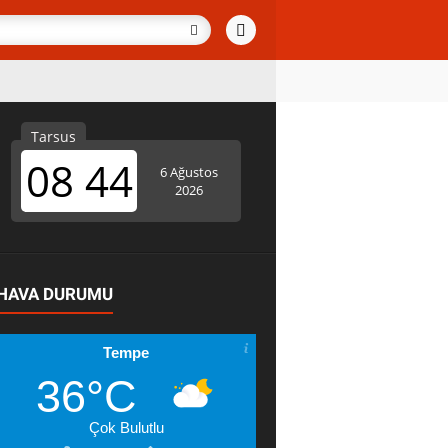
HAVA DURUMU
Tempe
36°C
Çok Bulutlu