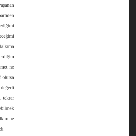
yaşanan
artiden
lediğimi
eceğimi
Halkıma
erdiğim
izmet ne
f olursa
değerli
 tekrar
ebilmek
alkım ne
dı.