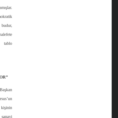
ışlar.
okratik
 budur,
efete
 tablo
YOR”
Başkan
sus’un
 kişinin
 sanayi