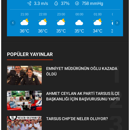
3.3 m/s
37%
758
mmHg
21:00
22:00
23:00
00:00
01:00
02:00
‹
›
36°C
36°C
35°C
35°C
34°C
33°C
POPÜLER YAYINLAR
EMNİYET MÜDÜRÜNÜN OĞLU KAZADA
ÖLDÜ
AHMET CEYLAN AK PARTİ TARSUS İLÇE
BAŞKANLIĞI İÇİN BAŞVURUSUNU YAPTI
TARSUS CHP’DE NELER OLUYOR?