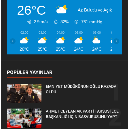
26°C
Az Bulutlu ve Açık
2.9 m/s
82%
761
mmHg
02:00
03:00
04:00
05:00
06:00
07:00
‹
›
26°C
25°C
25°C
24°C
24°C
25°C
POPÜLER YAYINLAR
EMNİYET MÜDÜRÜNÜN OĞLU KAZADA
ÖLDÜ
AHMET CEYLAN AK PARTİ TARSUS İLÇE
BAŞKANLIĞI İÇİN BAŞVURUSUNU YAPTI