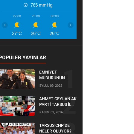
765
mmHg
22:00
23:00
00:00
01:00
02:00
03:00
04:00
‹
›
27°C
26°C
26°C
26°C
25°C
25°C
25°
POPÜLER YAYINLAR
EMNİYET
MÜDÜRÜNÜN
OĞLU KAZADA
EYLÜL 09, 2022
ÖLDÜ
AHMET CEYLAN AK
PARTİ TARSUS İLÇE
BAŞKANLIĞI İÇİN
KASIM 02, 2016
BAŞVURUSUNU
YAPTI
TARSUS CHP’DE
NELER OLUYOR?