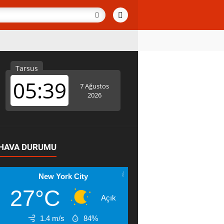
HAVA DURUMU
New York City
27°C
Açık
1.4 m/s
84%