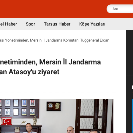
el Haber
Spor
Tarsus Haber
Köşe Yazıları
ası Yönetiminden, Mersin İl Jandarma Komutanı Tuğgeneral Ercan
önetiminden, Mersin İl Jandarma
n Atasoy'u ziyaret