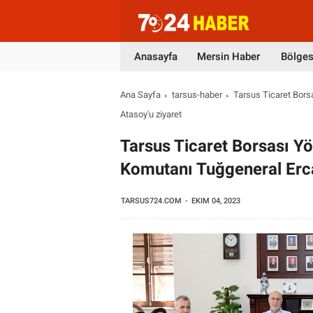
Anasayfa
Mersin Haber
Bölges
Ana Sayfa
tarsus-haber
Tarsus Ticaret Bors
Atasoy'u ziyaret
Tarsus Ticaret Borsası Y
Komutanı Tuğgeneral Erca
TARSUS724.COM
EKIM 04, 2023