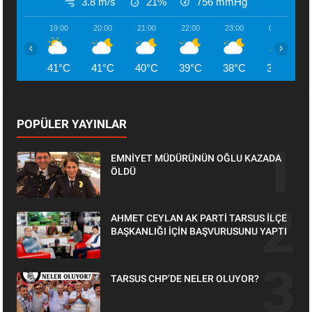
3.8 m/s
21%
756
mmHg
19:00
20:00
21:00
22:00
23:00
00:00
‹
›
41°C
41°C
40°C
39°C
38°C
38°C
POPÜLER YAYINLAR
EMNİYET MÜDÜRÜNÜN OĞLU KAZADA
ÖLDÜ
AHMET CEYLAN AK PARTİ TARSUS İLÇE
BAŞKANLIĞI İÇİN BAŞVURUSUNU YAPTI
TARSUS CHP’DE NELER OLUYOR?