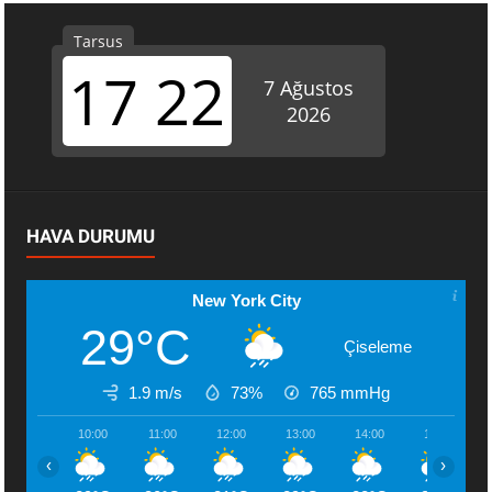
HAVA DURUMU
New York City
29°C
Çiseleme
1.9 m/s
73%
765
mmHg
10:00
11:00
12:00
13:00
14:00
15:00
‹
›