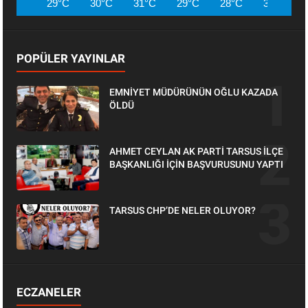
29°C
30°C
31°C
29°C
28°C
30°C
POPÜLER YAYINLAR
EMNİYET MÜDÜRÜNÜN OĞLU KAZADA
ÖLDÜ
AHMET CEYLAN AK PARTİ TARSUS İLÇE
BAŞKANLIĞI İÇİN BAŞVURUSUNU YAPTI
TARSUS CHP’DE NELER OLUYOR?
ECZANELER