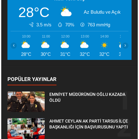
28°C
Az Bulutlu ve Açık
3.5 m/s
70%
763
mmHg
10:00
11:00
12:00
13:00
14:00
15:00
‹
›
28°C
30°C
31°C
32°C
32°C
33°C
POPÜLER YAYINLAR
EMNİYET MÜDÜRÜNÜN OĞLU KAZADA
ÖLDÜ
AHMET CEYLAN AK PARTİ TARSUS İLÇE
BAŞKANLIĞI İÇİN BAŞVURUSUNU YAPTI