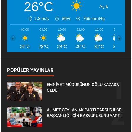
26°C
Açık
1.8 m/s
86%
766
mmHg
08:00
09:00
10:00
11:00
12:00
13:00
‹
›
26°C
28°C
29°C
30°C
31°C
29°C
POPÜLER YAYINLAR
EMNİYET MÜDÜRÜNÜN OĞLU KAZADA
ÖLDÜ
AHMET CEYLAN AK PARTİ TARSUS İLÇE
BAŞKANLIĞI İÇİN BAŞVURUSUNU YAPTI