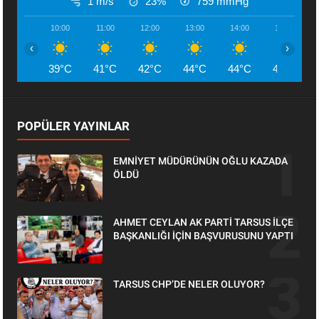
1 m/s
23%
759
mmHg
10:00
11:00
12:00
13:00
14:00
15:00
‹
›
39°C
41°C
42°C
44°C
44°C
45°C
POPÜLER YAYINLAR
EMNİYET MÜDÜRÜNÜN OĞLU KAZADA
ÖLDÜ
AHMET CEYLAN AK PARTİ TARSUS İLÇE
BAŞKANLIĞI İÇİN BAŞVURUSUNU YAPTI
TARSUS CHP’DE NELER OLUYOR?