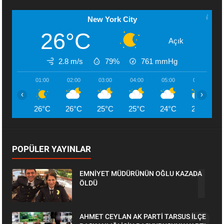
New York City
26°C
Açık
2.8 m/s
79%
761
mmHg
01:00
02:00
03:00
04:00
05:00
06:00
‹
›
26°C
26°C
25°C
25°C
24°C
24°C
POPÜLER YAYINLAR
EMNİYET MÜDÜRÜNÜN OĞLU KAZADA
ÖLDÜ
AHMET CEYLAN AK PARTİ TARSUS İLÇE