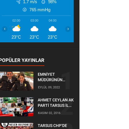
1.7 m/s
98%
765
mmHg
02:00
03:00
04:00
05:00
06:00
07:00
08:00
‹
›
23°C
23°C
23°C
23°C
23°C
24°C
25°
POPÜLER YAYINLAR
EMNİYET
MÜDÜRÜNÜN
OĞLU KAZADA
EYLÜL 09, 2022
ÖLDÜ
AHMET CEYLAN AK
PARTİ TARSUS İLÇE
BAŞKANLIĞI İÇİN
KASIM 02, 2016
BAŞVURUSUNU
YAPTI
TARSUS CHP’DE