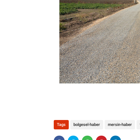
Tags
bolgesel-haber
mersin-haber