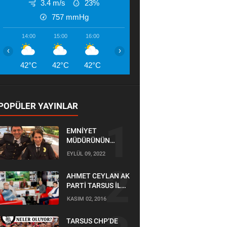
3.4 m/s
23%
757
mmHg
14:00
15:00
16:00
17:00
18:00
19:00
20:00
‹
›
42°C
42°C
42°C
42°C
41°C
41°C
41°
POPÜLER YAYINLAR
EMNİYET
MÜDÜRÜNÜN
OĞLU KAZADA
EYLÜL 09, 2022
ÖLDÜ
AHMET CEYLAN AK
PARTİ TARSUS İLÇE
BAŞKANLIĞI İÇİN
KASIM 02, 2016
BAŞVURUSUNU
YAPTI
TARSUS CHP’DE