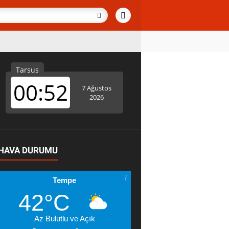
HAVA DURUMU
Tempe
42°C
Az Bulutlu ve Açık