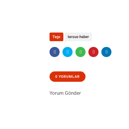
Tags
tarsus-haber
0 YORUMLAR
Yorum Gönder