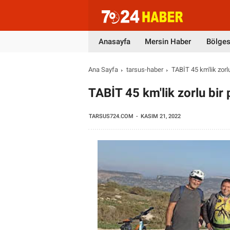
Anasayfa
Mersin Haber
Bölges
Ana Sayfa
tarsus-haber
TABİT 45 km'lik zorl
TABİT 45 km'lik zorlu bir
TARSUS724.COM
KASIM 21, 2022