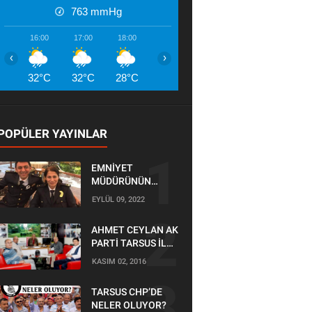
763
mmHg
16:00
17:00
18:00
19:00
20:00
21:00
22:00
‹
›
32°C
32°C
28°C
26°C
26°C
26°C
26°
POPÜLER YAYINLAR
EMNİYET
MÜDÜRÜNÜN
OĞLU KAZADA
EYLÜL 09, 2022
ÖLDÜ
AHMET CEYLAN AK
PARTİ TARSUS İLÇE
BAŞKANLIĞI İÇİN
KASIM 02, 2016
BAŞVURUSUNU
YAPTI
TARSUS CHP’DE
NELER OLUYOR?