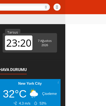
HAVA DURUMU
New York City
32°C
Çiseleme
4.3 m/s
53%