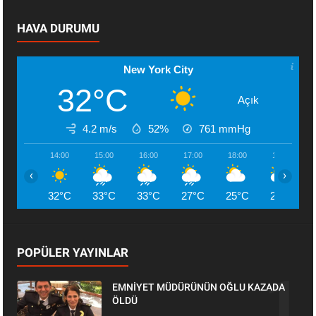
HAVA DURUMU
New York City
32°C
Açık
4.2 m/s
52%
761
mmHg
14:00
15:00
16:00
17:00
18:00
19:00
‹
›
32°C
33°C
33°C
27°C
25°C
26°C
POPÜLER YAYINLAR
EMNİYET MÜDÜRÜNÜN OĞLU KAZADA
ÖLDÜ