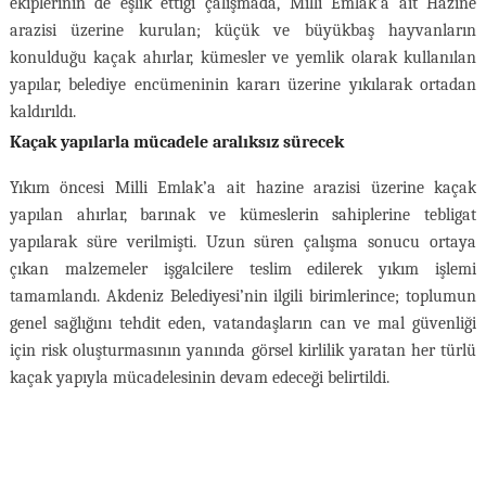
ekiplerinin de eşlik ettiği çalışmada, Milli Emlak’a ait Hazine
arazisi üzerine kurulan; küçük ve büyükbaş hayvanların
konulduğu kaçak ahırlar, kümesler ve yemlik olarak kullanılan
yapılar, belediye encümeninin kararı üzerine yıkılarak ortadan
kaldırıldı.
Kaçak yapılarla mücadele aralıksız sürecek
Yıkım öncesi Milli Emlak’a ait hazine arazisi üzerine kaçak
yapılan ahırlar, barınak ve kümeslerin sahiplerine tebligat
yapılarak süre verilmişti. Uzun süren çalışma sonucu ortaya
çıkan malzemeler işgalcilere teslim edilerek yıkım işlemi
tamamlandı. Akdeniz Belediyesi’nin ilgili birimlerince; toplumun
genel sağlığını tehdit eden, vatandaşların can ve mal güvenliği
için risk oluşturmasının yanında görsel kirlilik yaratan her türlü
kaçak yapıyla mücadelesinin devam edeceği belirtildi.