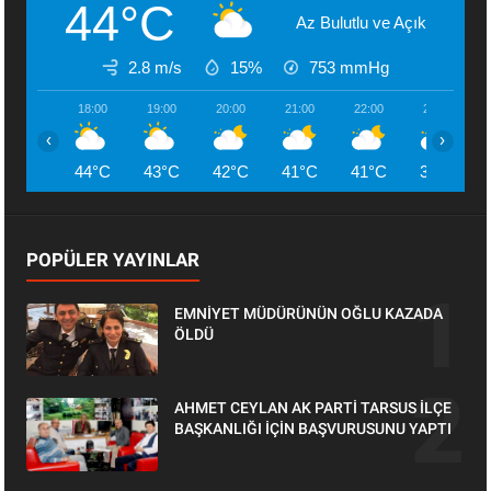
44°C
Az Bulutlu ve Açık
2.8 m/s
15%
753
mmHg
18:00
19:00
20:00
21:00
22:00
23:00
‹
›
44°C
43°C
42°C
41°C
41°C
39°C
POPÜLER YAYINLAR
EMNİYET MÜDÜRÜNÜN OĞLU KAZADA
ÖLDÜ
AHMET CEYLAN AK PARTİ TARSUS İLÇE
BAŞKANLIĞI İÇİN BAŞVURUSUNU YAPTI