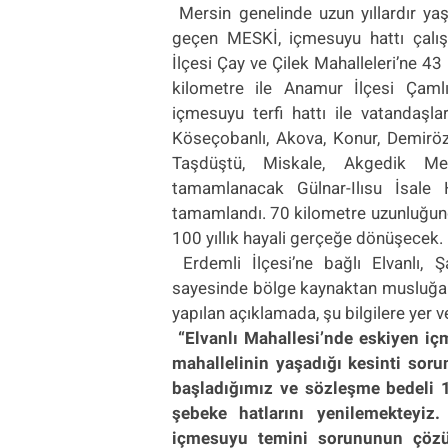
Mersin genelinde uzun yıllardır 
geçen MESKİ, içmesuyu hattı çalış
İlçesi Çay ve Çilek Mahalleleri’ne 43
kilometre ile Anamur İlçesi Çamlı
içmesuyu terfi hattı ile vatandaşl
Köseçobanlı, Akova, Konur, Demirözü
Taşdüştü, Miskale, Akgedik Mevk
tamamlanacak Gülnar-Ilısu İsale H
tamamlandı. 70 kilometre uzunluğunda
100 yıllık hayali gerçeğe dönüşecek.
Erdemli İlçesi’ne bağlı Elvanlı,
sayesinde bölge kaynaktan musluğa 
yapılan açıklamada, şu bilgilere yer ve
“Elvanlı Mahallesi’nde eskiyen iç
mahallelinin yaşadığı kesinti soru
başladığımız ve sözleşme bedeli 1
şebeke hatlarını yenilemekteyiz
içmesuyu temini sorununun çözü