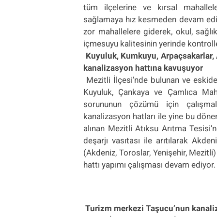
tüm ilçelerine ve kırsal mahallel
sağlamaya hız kesmeden devam ediyor
zor mahallelere giderek, okul, sağl
içmesuyu kalitesinin yerinde kontrolle
Kuyuluk, Kumkuyu, Arpaçsakarlar, A
kanalizasyon hattına kavuşuyor
Mezitli İlçesi’nde bulunan ve eski
Kuyuluk, Çankaya ve Çamlıca Mahal
sorununun çözümü için çalışmala
kanalizasyon hatları ile yine bu dö
alınan Mezitli Atıksu Arıtma Tesisi’n
deşarjı vasıtası ile arıtılarak Akdeni
(Akdeniz, Toroslar, Yenişehir, Mezit
hattı yapımı çalışması devam ediyor.
Turizm merkezi Taşucu’nun kanali