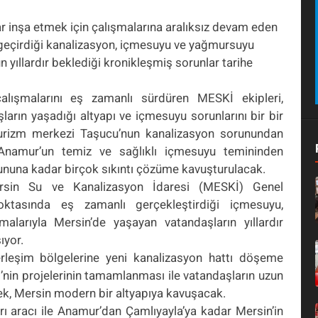
ılar inşa etmek için çalışmalarına aralıksız devam eden
eçirdiği kanalizasyon, içmesuyu ve yağmursuyu
n yıllardır beklediği kronikleşmiş sorunlar tarihe
çalışmalarını eş zamanlı sürdüren MESKİ ekipleri,
arın yaşadığı altyapı ve içmesuyu sorunlarını bir bir
urizm merkezi Taşucu’nun kanalizasyon sorunundan
Anamur’un temiz ve sağlıklı içmesuyu temininden
ununa kadar birçok sıkıntı çözüme kavuşturulacak.
rsin Su ve Kanalizasyon İdaresi (MESKİ) Genel
ktasında eş zamanlı gerçekleştirdiği içmesuyu,
alarıyla Mersin’de yaşayan vatandaşların yıllardır
ıyor.
rleşim bölgelerine yeni kanalizasyon hattı döşeme
’nin
projelerinin
tamamlanması ile vatandaşların uzun
ek, Mersin modern bir altyapıya kavuşacak.
ı aracı ile Anamur’dan Çamlıyayla’ya kadar Mersin’in