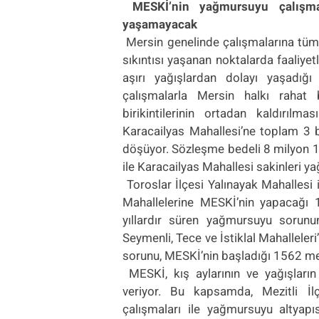
MESKİ’nin yağmursuyu çalışm
yaşamayacak
Mersin genelinde çalışmalarına tü
sıkıntısı yaşanan noktalarda faaliyet
aşırı yağışlardan dolayı yaşadığı 
çalışmalarla Mersin halkı rahat 
birikintilerinin ortadan kaldırıl
Karacailyas Mahallesi’ne toplam 3
döşüyor. Sözleşme bedeli 8 milyon 1
ile Karacailyas Mahallesi sakinleri y
Toroslar İlçesi Yalınayak Mahalles
Mahallelerine MESKİ’nin yapacağı
yıllardır süren yağmursuyu sorunun
Seymenli, Tece ve İstiklal Mahalleler
sorunu, MESKİ’nin başladığı 1562 me
MESKİ
, kış aylarının ve yağışları
veriyor. Bu kapsamda,
Mezitli İlç
çalışmaları ile
yağmursuyu altyapıs