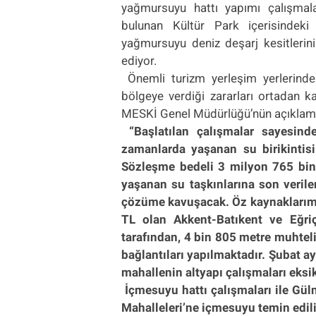
yağmursuyu hattı yapımı çalışmala
bulunan Kültür Park içerisindek
yağmursuyu deniz deşarj kesitlerin
ediyor.
Önemli turizm yerleşim yerlerinde
bölgeye verdiği zararları ortadan k
MESKİ Genel Müdürlüğü’nün açıklaması
“Başlatılan çalışmalar sayesin
zamanlarda yaşanan su birikintis
Sözleşme bedeli 3 milyon 765 bin
yaşanan su taşkınlarına son verile
çözüme kavuşacak.
Öz kaynaklarımı
TL olan Akkent-Batıkent ve Eğri
tarafından, 4 bin 805 metre muhteli
bağlantıları yapılmaktadır. Şubat ay
mahallenin altyapı çalışmaları eksi
İçmesuyu hattı çalışmaları ile Güln
Mahalleleri’ne içmesuyu temin edil