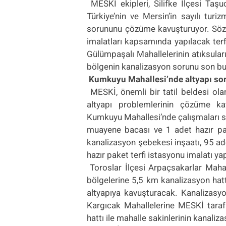
MESKİ ekipleri, Silifke İlçesi Taşu
Türkiye’nin ve Mersin’in sayılı tur
sorununu çözüme kavuşturuyor. Söz
imalatları kapsamında yapılacak ter
Gülümpaşalı Mahallelerinin atıksuları,
bölgenin kanalizasyon sorunu son bu
Kumkuyu Mahallesi’nde altyapı so
MESKİ, önemli bir tatil beldesi ol
altyapı problemlerinin çözüme kav
Kumkuyu Mahallesi’nde çalışmaları s
muayene bacası ve 1 adet hazır pak
kanalizasyon şebekesi inşaatı, 95 a
hazır paket terfi istasyonu imalatı y
Toroslar İlçesi Arpaçsakarlar Maha
bölgelerine 5,5 km kanalizasyon hattı
altyapıya kavuşturacak.
Kanalizasyon
Kargıcak Mahallelerine MESKİ taraf
hattı ile mahalle sakinlerinin kanaliz