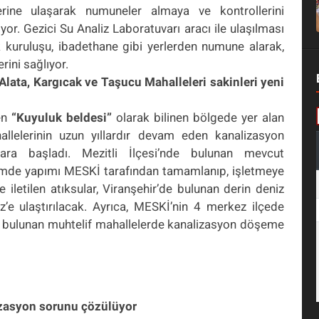
erine ulaşarak numuneler almaya ve kontrollerini
. Gezici Su Analiz Laboratuvarı aracı ile ulaşılması
ık kuruluşu, ibadethane gibi yerlerden numune alarak,
rini sağlıyor.
lata, Kargıcak ve Taşucu Mahalleleri sakinleri yeni
den
“Kuyuluk beldesi”
olarak bilinen bölgede yer alan
lelerinin uzun yıllardır devam eden kanalizasyon
ra başladı. Mezitli İlçesi’nde bulunan mevcut
nemde yapımı MESKİ tarafından tamamlanıp, işletmeye
e iletilen atıksular, Viranşehir’de bulunan derin deniz
z’e ulaştırılacak. Ayrıca,
MESKİ’nin 4 merkez ilçede
li) bulunan muhtelif mahallelerde kanalizasyon döşeme
zasyon sorunu çözülüyor