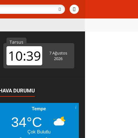
HAVA DURUMU
Tempe
34°C
Çok Bulutlu