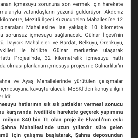
yaşanan içmesuyu sorununa son vermek için harekete
malarıyla vatandaşların yüzünü güldürüyor. Akdeniz
 kilometre, Mezitli İlçesi Kuzucubelen Mahallesi’ne 12
pınaralanı Mahallesi’ne ise yaklaşık 10 kilometre
ara sorunsuz içmesuyu sağlanacak. Gülnar İlçesi’nin
, Dayıcık Mahalleleri ve Bardat, Belkuyu, Örenkuyu,
iileri ile birlikte Gülnar merkezine ulaşarak
attı Projesi’nde, 32 kilometrelik içmesuyu hattı
 olması planlanan içmesuyu projesi ile Gülnarlılar’ın
 Şahna ve Ayaş Mahallelerinde yürütülen çalışmalar
içmesuyuna kavuşturulacak. MESKİ’den konuyla ilgili
rildi:
mesuyu hatlarının sık sık patlaklar vermesi sonucu
nu karşısında ivedilikle harekete geçerek yapımına
 milyon 840 bin TL olan proje ile Elvanlı’nın eski
. Şahna Mahallesi’nde uzun yıllardır süre gelen
mü için çalışma başlatarak, Şahna deposundan