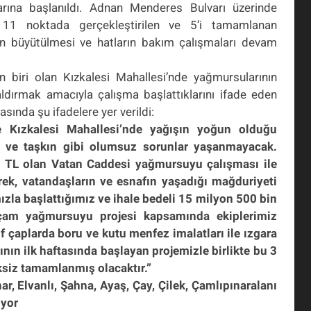
rına başlanıldı.
Adnan Menderes Bulvarı üzerinde
i 11 noktada gerçekleştirilen ve 5’i tamamlanan
in büyütülmesi ve hatların bakım çalışmaları devam
n biri olan Kızkalesi Mahallesi’nde yağmursularının
aldırmak amacıyla çalışma başlattıklarını ifade eden
nda şu ifadelere yer verildi:
de Kızkalesi Mahallesi’nde yağışın yoğun olduğu
i ve taşkın gibi olumsuz sorunlar yaşanmayacak.
 TL olan Vatan Caddesi yağmursuyu çalışması ile
rek, vatandaşların ve esnafın yaşadığı mağduriyeti
zla başlattığımız ve ihale bedeli 15 milyon 500 bin
çam yağmursuyu projesi kapsamında ekiplerimiz
f çaplarda boru ve kutu menfez imalatları ile ızgara
ının ilk haftasında başlayan projemizle birlikte bu 3
ksiz tamamlanmış olacaktır.”
ar, Elvanlı, Şahna, Ayaş, Çay, Çilek, Çamlıpınaralanı
iyor