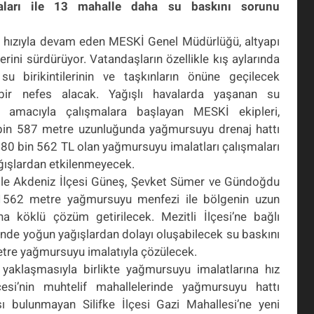
aları ile 13 mahalle daha su baskını sorunu
m hızıyla devam eden MESKİ Genel Müdürlüğü, altyapı
lerini sürdürüyor.
Vatandaşların özellikle kış aylarında
su birikintilerinin ve taşkınların önüne geçilecek
bir nefes alacak.
Yağışlı havalarda yaşanan su
ması amacıyla çalışmalara başlayan MESKİ ekipleri,
 bin 587 metre uzunluğunda yağmursuyu drenaj hattı
80 bin 562 TL olan yağmursuyu imalatları çalışmaları
ağışlardan etkilenmeyecek.
i ile Akdeniz İlçesi Güneş, Şevket Sümer ve Gündoğdu
 1562 metre yağmursuyu menfezi ile bölgenin uzun
a köklü çözüm getirilecek. Mezitli İlçesi’ne bağlı
i’nde yoğun yağışlardan dolayı oluşabilecek su baskını
tre yağmursuyu imalatıyla çözülecek.
n yaklaşmasıyla birlikte yağmursuyu imalatlarına hız
esi’nin muhtelif mahallelerinde yağmursuyu hattı
ı bulunmayan Silifke İlçesi Gazi Mahallesi’ne yeni