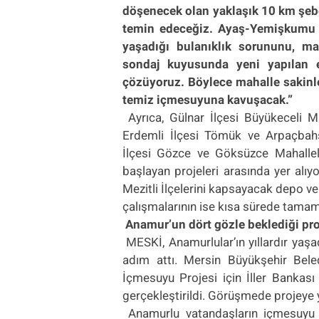
döşenecek olan yaklaşık 10 km şebe
temin edeceğiz. Ayaş-Yemişkumu 
yaşadığı bulanıklık sorununu,
ma
sondaj kuyusunda yeni yapılan en
çözüyoruz. Böylece mahalle sakinle
temiz içmesuyuna kavuşacak.”
Ayrıca, Gülnar İlçesi Büyükeceli M
Erdemli İlçesi Tömük ve Arpaçbahş
İlçesi Gözce ve Göksüzce Mahallel
başlayan projeleri arasında yer alıyo
Mezitli İlçelerini kapsayacak depo ve
çalışmalarının ise kısa sürede tamam
Anamur’un dört gözle beklediği pr
MESKİ, Anamurlular’ın yıllardır yaş
adım attı. Mersin Büyükşehir Bel
İçmesuyu Projesi için İller Banka
gerçekleştirildi. Görüşmede projeye
Anamurlu vatandaşların içmesuyu 