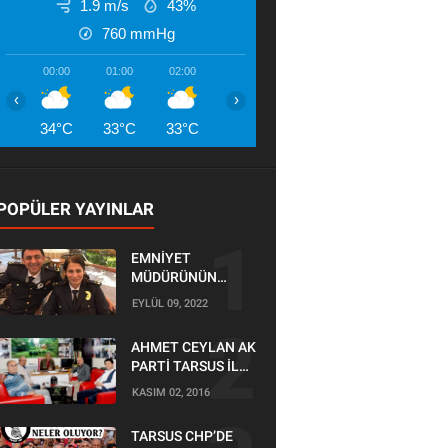
1.9 m/s
43%
760
mmHg
00:00
01:00
02:00
03:00
04:00
05:00
06:00
‹
›
34°C
33°C
33°C
32°C
32°C
31°C
31°
POPÜLER YAYINLAR
EMNİYET
MÜDÜRÜNÜN
OĞLU KAZADA
EYLÜL 09, 2022
ÖLDÜ
AHMET CEYLAN AK
PARTİ TARSUS İLÇE
BAŞKANLIĞI İÇİN
KASIM 02, 2016
BAŞVURUSUNU
YAPTI
TARSUS CHP’DE