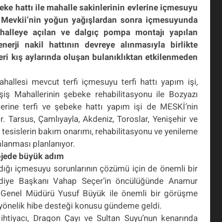
ke hattı ile mahalle sakinlerinin evlerine içmesuyu
Mevkii’nin yoğun yağışlardan sonra içmesuyunda
halleye açılan ve dalgıç pompa montajı yapılan
erji nakil hattının devreye alınmasıyla birlikte
ri kış aylarında oluşan bulanıklıktan etkilenmeden
ahallesi mevcut terfi içmesuyu terfi hattı yapım işi,
iş Mahallerinin şebeke rehabilitasyonu ile Bozyazı
erine terfi ve şebeke hattı yapım işi de MESKİ’nin
r. Tarsus, Çamlıyayla, Akdeniz, Toroslar, Yenişehir ve
 tesislerin bakım onarımı, rehabilitasyonu ve yenileme
lanması planlanıyor.
ojede büyük adım
adığı içmesuyu sorunlarının çözümü için de önemli bir
ediye Başkanı Vahap Seçer’in öncülüğünde Anamur
sı Genel Müdürü Yusuf Büyük ile önemli bir görüşme
 yönelik hibe desteği konusu gündeme geldi.
ihtiyacı, Dragon Çayı ve Sultan Suyu’nun kenarında