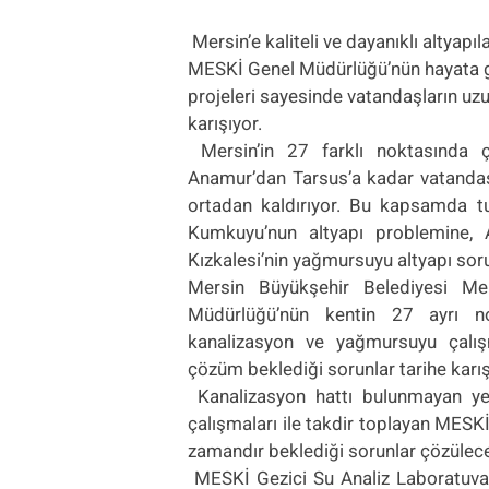
Mersin’e kaliteli ve dayanıklı altyap
MESKİ Genel Müdürlüğü’nün hayata g
projeleri sayesinde vatandaşların uzu
karışıyor.
Mersin’in 27 farklı noktasında 
Anamur’dan Tarsus’a kadar vatandaşl
ortadan kaldırıyor. Bu kapsamda t
Kumkuyu’nun altyapı problemine, 
Kızkalesi’nin yağmursuyu altyapı sor
Mersin Büyükşehir Belediyesi Me
Müdürlüğü’nün kentin 27 ayrı no
kanalizasyon ve yağmursuyu çalışm
çözüm beklediği sorunlar tarihe karış
Kanalizasyon hattı bulunmayan ye
çalışmaları ile takdir toplayan MESKİ
zamandır beklediği sorunlar çözülec
MESKİ Gezici Su Analiz Laboratuvar