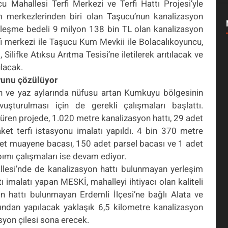
cu Mahallesi Terfi Merkezi ve Terfi Hattı Projesi’yle
izm merkezlerinden biri olan Taşucu’nun kanalizasyon
leşme bedeli 9 milyon 138 bin TL olan kanalizasyon
fi merkezi ile Taşucu Kum Mevkii ile Bolacalıkoyuncu,
 Silifke Atıksu Arıtma Tesisi’ne iletilerek arıtılacak ve
lacak.
runu çözülüyor
an ve yaz aylarında nüfusu artan Kumkuyu bölgesinin
uşturulması için de gerekli çalışmaları başlattı.
üren projede, 1.020 metre kanalizasyon hattı, 29 adet
et terfi istasyonu imalatı yapıldı. 4 bin 370 metre
det muayene bacası, 150 adet parsel bacası ve 1 adet
apımı çalışmaları ise devam ediyor.
llesi’nde de kanalizasyon hattı bulunmayan yerleşim
 imalatı yapan MESKİ, mahalleyi ihtiyacı olan kaliteli
 hattı bulunmayan Erdemli İlçesi’ne bağlı Alata ve
ından yapılacak yaklaşık 6,5 kilometre kanalizasyon
asyon çilesi sona erecek.