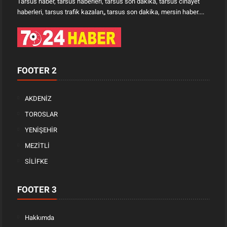
Tarsus haber, tarsus haberleri, tarsus son dakika, tarsus cinayet
haberleri, tarsus trafik kazaları„ tarsus son dakika, mersin haber....
FOOTER 2
AKDENİZ
TOROSLAR
YENİŞEHİR
MEZİTLİ
SİLİFKE
FOOTER 3
Hakkımda