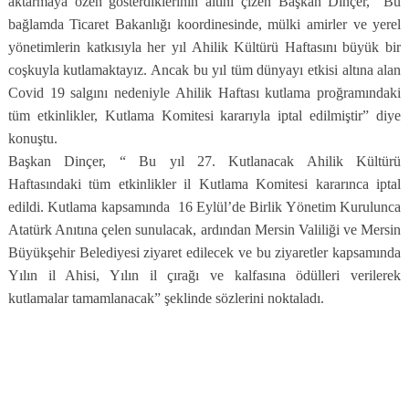
aktarmaya özen gösterdiklerinin altını çizen Başkan Dinçer,” Bu
bağlamda Ticaret Bakanlığı koordinesinde, mülki amirler ve yerel
yönetimlerin katkısıyla her yıl Ahilik Kültürü Haftasını büyük bir
coşkuyla kutlamaktayız. Ancak bu yıl tüm dünyayı etkisi altına alan
Covid 19 salgını nedeniyle Ahilik Haftası kutlama proğramındaki
tüm etkinlikler, Kutlama Komitesi kararıyla iptal edilmiştir” diye
konuştu.
Başkan Dinçer, “ Bu yıl 27. Kutlanacak Ahilik Kültürü
Haftasındaki tüm etkinlikler il Kutlama Komitesi kararınca iptal
edildi. Kutlama kapsamında 16 Eylül’de Birlik Yönetim Kurulunca
Atatürk Anıtına çelen sunulacak, ardından Mersin Valiliği ve Mersin
Büyükşehir Belediyesi ziyaret edilecek ve bu ziyaretler kapsamında
Yılın il Ahisi, Yılın il çırağı ve kalfasına ödülleri verilerek
kutlamalar tamamlanacak” şeklinde sözlerini noktaladı.