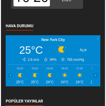
HAVA DURUMU
New York City
25°C
Açık
2.6 m/s
94%
765
mmHg
03:00
04:00
05:00
06:00
07:00
08:00
‹
›
25°C
25°C
24°C
24°C
24°C
26°C
POPÜLER YAYINLAR