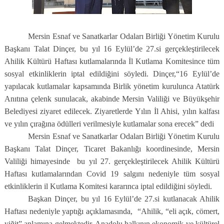
Mersin Esnaf ve Sanatkarlar Odaları Birliği Yönetim Kurulu
Başkanı Talat Dinçer, bu yıl 16 Eylül’de 27.si gerçekleştirilecek
Ahilik Kültürü Haftası kutlamalarında İl Kutlama Komitesince tüm
sosyal etkinliklerin iptal edildiğini söyledi. Dinçer,“16 Eylül’de
yapılacak kutlamalar kapsamında Birlik yönetim kurulunca Atatürk
Anıtına çelenk sunulacak, akabinde Mersin Valiliği ve Büyükşehir
Belediyesi ziyaret edilecek. Ziyaretlerde Yılın İl Ahisi, yılın kalfası
ve yılın çırağına ödülleri verilmesiyle kutlamalar sona erecek” dedi
Mersin Esnaf ve Sanatkarlar Odaları Birliği Yönetim Kurulu
Başkanı Talat Dinçer, Ticaret Bakanlığı koordinesinde, Mersin
Valiliği himayesinde bu yıl 27. gerçekleştirilecek Ahilik Kültürü
Haftası kutlamalarından Covid 19 salgını nedeniyle tüm sosyal
etkinliklerin il Kutlama Komitesi kararınca iptal edildiğini söyledi.
Başkan Dinçer, bu yıl 16 Eylül’de 27.si kutlanacak Ahilik
Haftası nedeniyle yaptığı açıklamasında, “Ahilik, “eli açık, cömert,
yiğit” anlamına gelmektedir. Anadolu halkının ekonomik ve kültürel