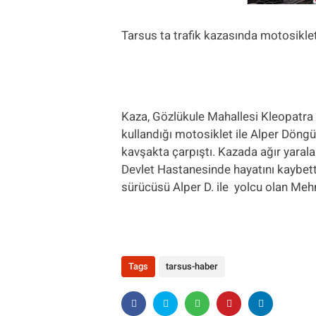
Tarsus ta trafik kazasında motosiklet 
Kaza, Gözlükule Mahallesi Kleopatra 
kullandığı motosiklet ile Alper Döng
kavşakta çarpıştı. Kazada ağır yarala
Devlet Hastanesinde hayatını kaybett
sürücüsü Alper D. ile yolcu olan Mehm
Tags
tarsus-haber