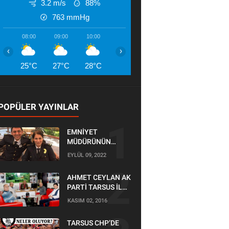
3.2 m/s
88%
763
mmHg
08:00
09:00
10:00
11:00
12:00
13:00
14:00
‹
›
25°C
27°C
28°C
30°C
31°C
32°C
32°
POPÜLER YAYINLAR
EMNİYET
MÜDÜRÜNÜN
OĞLU KAZADA
EYLÜL 09, 2022
ÖLDÜ
AHMET CEYLAN AK
PARTİ TARSUS İLÇE
BAŞKANLIĞI İÇİN
KASIM 02, 2016
BAŞVURUSUNU
YAPTI
TARSUS CHP’DE