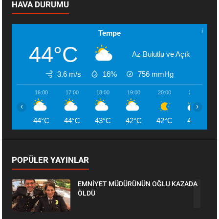
HAVA DURUMU
Tempe
44°C
Az Bulutlu ve Açık
3.6 m/s
16%
756
mmHg
16:00
17:00
18:00
19:00
20:00
21:00
‹
›
44°C
44°C
43°C
42°C
42°C
41°C
POPÜLER YAYINLAR
EMNİYET MÜDÜRÜNÜN OĞLU KAZADA
ÖLDÜ