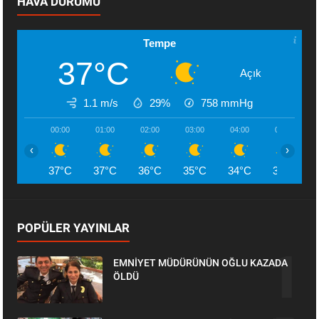
HAVA DURUMU
Tempe
37°C
Açık
1.1 m/s
29%
758
mmHg
00:00
01:00
02:00
03:00
04:00
05:00
‹
›
37°C
37°C
36°C
35°C
34°C
33°C
POPÜLER YAYINLAR
EMNİYET MÜDÜRÜNÜN OĞLU KAZADA
ÖLDÜ