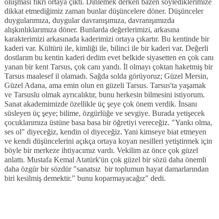
oluşması fikri ortaya çıktı. Dinlemek derken bazen söylediklerimize
dikkat etmediğimiz zaman bunlar düşüncelere döner. Düşünceler
duygularımıza, duygular davranışımıza, davranışımızda
alışkınlıklarımıza döner. Bunlarda değerlerimizi, arkasına
karakterimizi arkasınada kaderimizi ortaya çıkartır. Bu kentinde bir
kaderi var. Kültürü ile, kimliği ile, bilinci ile bir kaderi var. Değerli
dostlarım bu kentin kaderi dedim evet belkide siyasetten en çok canı
yanan bir kent Tarsus, çok canı yandı. İl olmayı çoktan haketmiş bir
Tarsus maalesef il olamadı. Sağda solda görüyoruz; Güzel Mersin,
Güzel Adana, ama emin olun en güzeli Tarsus. Tarsus'ta yaşamak
ve Tarsuslu olmak ayrıcalıktır, bunu herkesin bilmesini istiyorum.
Sanat akademimizde özellikle üç şeye çok önem verdik. İnsanı
süsleyen üç şeye; bilime, özgürlüğe ve sevgiye. Burada yetişecek
çocuklarımıza üstüne basa basa bir öğretiyi vereceğiz. "Yankı olma,
ses ol" diyeceğiz, kendin ol diyeceğiz. Yani kimseye biat etmeyen
ve kendi düşüncelerini açıkça ortaya koyan nesilleri yetiştirmek için
böyle bir merkeze ihtiyacımız vardı. Vekilim az önce çok güzel
anlattı. Mustafa Kemal Atatürk'ün çok güzel bir sözü daha önemli
daha özgür bir sözdür "sanatsız
bir toplumun hayat damarlarından
biri kesilmiş demektir." bunu koparmayacağız" dedi.