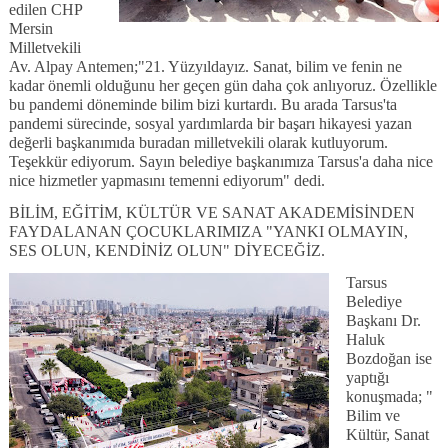
edilen CHP
Mersin
Milletvekili
Av. Alpay Antemen;"21. Yüzyıldayız. Sanat, bilim ve fenin ne
kadar önemli olduğunu her geçen gün daha çok anlıyoruz. Özellikle
bu pandemi döneminde bilim bizi kurtardı. Bu arada Tarsus'ta
pandemi sürecinde, sosyal yardımlarda bir başarı hikayesi yazan
değerli başkanımıda buradan milletvekili olarak kutluyorum.
Teşekkür ediyorum. Sayın belediye başkanımıza Tarsus'a daha nice
nice hizmetler yapmasını temenni ediyorum" dedi.
BİLİM, EĞİTİM, KÜLTÜR VE SANAT AKADEMİSİNDEN
FAYDALANAN ÇOCUKLARIMIZA "YANKI OLMAYIN,
SES OLUN, KENDİNİZ OLUN" DİYECEĞİZ.
Tarsus
Belediye
Başkanı Dr.
Haluk
Bozdoğan ise
yaptığı
konuşmada; "
Bilim ve
Kültür, Sanat