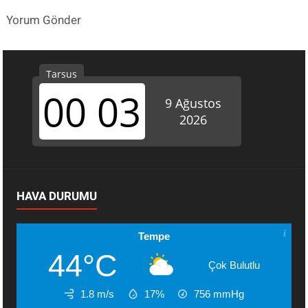
Yorum Gönder
HAVA DURUMU
Tempe
44°C
Çok Bulutlu
1.8 m/s
17%
756
mmHg