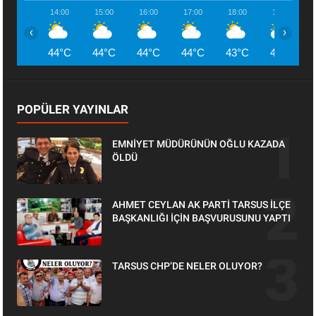
14:00
15:00
16:00
17:00
18:00
19:00
‹
›
44°C
44°C
44°C
44°C
43°C
43°C
POPÜLER YAYINLAR
EMNİYET MÜDÜRÜNÜN OĞLU KAZADA
ÖLDÜ
AHMET CEYLAN AK PARTİ TARSUS İLÇE
BAŞKANLIĞI İÇİN BAŞVURUSUNU YAPTI
TARSUS CHP’DE NELER OLUYOR?