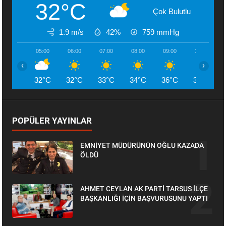
32°C
Çok Bulutlu
1.9 m/s
42%
759
mmHg
05:00
06:00
07:00
08:00
09:00
10:00
‹
›
32°C
32°C
33°C
34°C
36°C
38°C
POPÜLER YAYINLAR
EMNİYET MÜDÜRÜNÜN OĞLU KAZADA
ÖLDÜ
AHMET CEYLAN AK PARTİ TARSUS İLÇE
BAŞKANLIĞI İÇİN BAŞVURUSUNU YAPTI