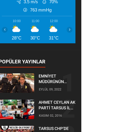
3.5 m/s
70%
763
mmHg
10:00
11:00
12:00
13:00
14:00
15:00
16:00
‹
›
28°C
30°C
31°C
32°C
32°C
33°C
33°
POPÜLER YAYINLAR
EMNİYET
MÜDÜRÜNÜN
OĞLU KAZADA
EYLÜL 09, 2022
ÖLDÜ
AHMET CEYLAN AK
PARTİ TARSUS İLÇE
BAŞKANLIĞI İÇİN
KASIM 02, 2016
BAŞVURUSUNU
YAPTI
TARSUS CHP’DE