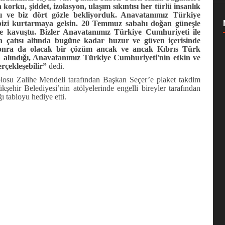
korku, şiddet, izolasyon, ulaşım sıkıntısı her türlü insanlık
tı ve biz dört gözle bekliyorduk. Anavatanımız Türkiye
bizi kurtarmaya gelsin. 20 Temmuz sabahı doğan güneşle
ne kavuştu. Bizler Anavatanımız Türkiye Cumhuriyeti ile
n çatısı altında bugüne kadar huzur ve güven içerisinde
onra da olacak bir çözüm ancak ve ancak Kıbrıs Türk
na alındığı, Anavatanımız Türkiye Cumhuriyeti'nin etkin ve
erçekleşebilir”
dedi.
su Zalihe Mendeli tarafından Başkan Seçer’e plaket takdim
ehir Belediyesi’nin atölyelerinde engelli bireyler tarafından
ı tabloyu hediye etti.