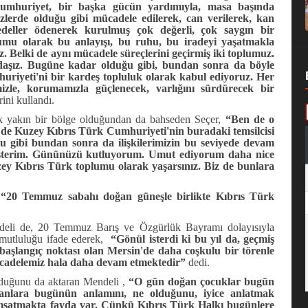
huriyet, bir başka gücün yardımıyla, masa başında
zlerde olduğu gibi mücadele edilerek, can verilerek, kan
bedeller ödenerek kurulmuş çok değerli, çok saygın bir
umu olarak bu anlayışı, bu ruhu, bu iradeyi yaşatmakla
 Belki de aynı mücadele süreçlerini geçirmiş iki toplumuz.
erdaşız. Bugüne kadar olduğu gibi, bundan sonra da böyle
iyeti'ni bir kardeş topluluk olarak kabul ediyoruz. Her
izle, korumamızla güçlenecek, varlığını sürdürecek bir
rini kullandı.
ok yakın bir bölge olduğundan da bahseden Seçer,
“Ben de o
z de Kuzey Kıbrıs Türk Cumhuriyeti'nin buradaki temsilcisi
 gibi bundan sonra da ilişkilerimizin bu seviyede devam
isterim. Gününüzü kutluyorum. Umut ediyorum daha nice
zey Kıbrıs Türk toplumu olarak yaşarsınız. Biz de bunlara
20 Temmuz sabahı doğan güneşle birlikte Kıbrıs Türk
li de, 20 Temmuz Barış ve Özgürlük Bayramı dolayısıyla
 mutluluğu ifade ederek,
“Gönül isterdi ki bu yıl da, geçmiş
 başlangıç noktası olan Mersin'de daha coşkulu bir törenle
ücadelemiz hala daha devam etmektedir”
dedi.
lduğunu da aktaran Mendeli ,
“O gün doğan çocuklar bugün
lanlara bugünün anlamını, ne olduğunu, iyice anlatmak
msatmakta fayda var. Çünkü Kıbrıs Türk Halkı bugünlere