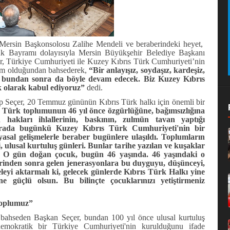
ersin Başkonsolosu Zalihe Mendeli ve beraberindeki heyet,
Bayramı dolayısıyla Mersin Büyükşehir Belediye Başkanı
er, Türkiye Cumhuriyeti ile Kuzey Kıbrıs Türk Cumhuriyeti’nin
plum olduğundan bahsederek,
“Bir anlayışız, soydaşız, kardeşiz,
, bundan sonra da böyle devam edecek. Biz Kuzey Kıbrıs
k olarak kabul ediyoruz”
dedi.
 Seçer, 20 Temmuz gününün Kıbrıs Türk halkı için önemli bir
Türk toplumunun 46 yıl önce özgürlüğüne, bağımsızlığına
akları ihlallerinin, baskının, zulmün tavan yaptığı
 orada bugünkü Kuzey Kıbrıs Türk Cumhuriyeti'nin bir
yasal gelişmelerle beraber bugünlere ulaşıldı. Toplumların
, ulusal kurtuluş günleri. Bunlar tarihe yazılan ve kuşaklar
r. O gün doğan çocuk, bugün 46 yaşında. 46 yaşındaki o
rinden sonra gelen jenerasyonlara bu duyguyu, düşünceyi,
leyi aktarmalı ki, gelecek günlerde Kıbrıs Türk Halkı yine
e güçlü olsun. Bu bilinçte çocuklarınızı yetiştirmeniz
 toplumuz”
bahseden Başkan Seçer, bundan 100 yıl önce ulusal kurtuluş
emokratik bir Türkiye Cumhuriyeti'nin kurulduğunu ifade