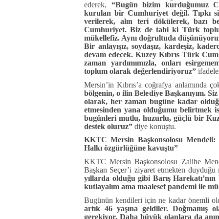
ederek,
“Bugün bizim kurduğumuz Cum
kurulan bir Cumhuriyet değil. Tıpkı si
verilerek, alın teri dökülerek, bazı 
Cumhuriyet. Biz de tabi ki Türk topl
mükellefiz. Aynı doğrultuda düşünüyoruz.
Bir anlayışız, soydaşız, kardeşiz, kad
devam edecek. Kuzey Kıbrıs Türk Cumhur
zaman yardımımızla, onları esirgemem
toplum olarak değerlendiriyoruz”
ifadele
Mersin’in Kıbrıs’a coğrafya anlamında ç
bölgenin, o ilin Belediye Başkanıyım. Si
olarak, her zaman bugüne kadar olduğu
etmesinden yana olduğumu belirtmek 
bugünleri mutlu, huzurlu, güçlü bir Ku
destek oluruz”
diye konuştu.
KKTC Mersin Başkonsolosu Mendeli: “
Halkı özgürlüğüne kavuştu”
KKTC Mersin Başkonsolosu Zalihe Mende
Başkan Seçer’i ziyaret etmekten duyduğu
yıllarda olduğu gibi Barış Harekatı’nın
kutlayalım ama maalesef pandemi ile m
Bugünün kendileri için ne kadar önemli o
artık 46 yaşına geldiler. Doğmamış o
gerekiyor. Daha büyük olanlara da anı