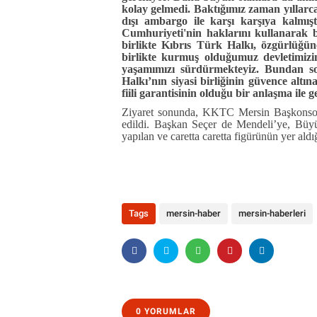
kolay gelmedi. Baktığımız zaman yıllarca 
dışı ambargo ile karşı karşıya kalmış
Cumhuriyeti'nin haklarını kullanarak 
birlikte Kıbrıs Türk Halkı, özgürlüğü
birlikte kurmuş olduğumuz devletimizi
yaşamımızı sürdürmekteyiz. Bundan s
Halkı’nın siyasi birliğinin güvence altı
fiili garantisinin olduğu bir anlaşma ile g
Ziyaret sonunda, KKTC Mersin Başkonsolo
edildi. Başkan Seçer de Mendeli’ye, Büyükş
yapılan ve caretta caretta figürünün yer aldığ
Tags
mersin-haber
mersin-haberleri
0 YORUMLAR