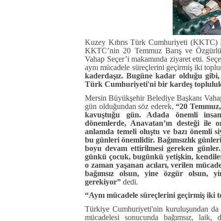
Kuzey Kıbrıs Türk Cumhuriyeti (KKTC) M
KKTC’nin 20 Temmuz Barış ve Özgürlük 
Vahap Seçer’i makamında ziyaret etti. Seç
aynı mücadele süreçlerini geçirmiş iki to
kaderdaşız. Bugüne kadar olduğu gibi
Türk Cumhuriyeti'ni bir kardeş toplulu
Mersin Büyükşehir Belediye Başkanı Vahap
gün olduğundan söz ederek,
“20 Temmuz, 
kavuştuğu gün. Adada önemli insan h
dönemlerde, Anavatan’ın desteği ile
anlamda temeli oluştu ve bazı önemli si
bu günleri önemlidir. Bağımsızlık günleri
boyu devam ettirilmesi gereken günle
günkü çocuk, bugünkü yetişkin, kendile
o zaman yaşanan acıları, verilen mücade
bağımsız olsun, yine özgür olsun, yin
gerekiyor”
dedi.
“Aynı mücadele süreçlerini geçirmiş iki
Türkiye Cumhuriyeti'nin kuruluşundan da 
mücadelesi sonucunda bağımsız, laik, d