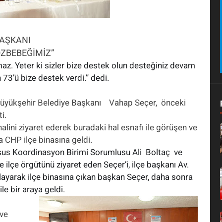
BAŞKANI
ÖZBEBEĞİMİZ”
az. Yeter ki sizler bize destek olun desteğiniz devam
 73’ü bize destek verdi.” dedi.
Büyükşehir Belediye Başkanı Vahap Seçer, önceki
i.
alini ziyaret ederek buradaki hal esnafı ile görüşen ve
a CHP ilçe binasına geldi.
rsus Koordinasyon Birimi Sorumlusu Ali Boltaç ve
e ilçe örgütünü ziyaret eden Seçer’i, ilçe başkanı Av.
amlayarak ilçe binasına çıkan başkan Seçer, daha sonra
le bir araya geldi.
ş
ve