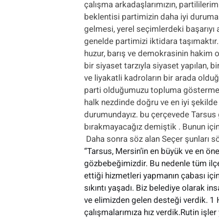
çalışma arkadaşlarımızın, partililerim
beklentisi partimizin daha iyi duruma
gelmesi, yerel seçimlerdeki başarıyı 
genelde partimizi iktidara taşımaktır
huzur, barış ve demokrasinin hakim 
bir siyaset tarzıyla siyaset yapılan, bi
ve liyakatli kadroların bir arada olduğ
parti olduğumuzu topluma göstermek
halk nezdinde doğru ve en iyi şekild
durumundayız. bu çerçevede Tarsus 
bırakmayacağız demiştik . Bunun için 
Daha sonra söz alan Seçer şunları sö
“Tarsus, Mersin’in en büyük ve en öne
gözbebeğimizdir. Bu nedenle tüm ilçe
ettiği hizmetleri yapmanın çabası için
sıkıntı yaşadı. Biz belediye olarak ins
ve elimizden gelen desteği verdik. 1 
çalışmalarımıza hız verdik.Rutin işle