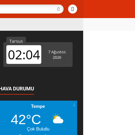
HAVA DURUMU
Tempe
42°C
Çok Bulutlu