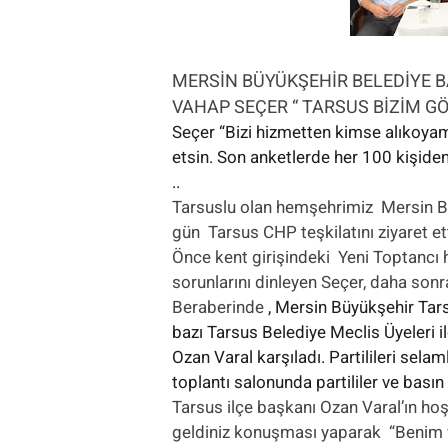
MERSİN BÜYÜKŞEHİR BELEDİYE 
VAHAP SEÇER “ TARSUS BİZİM G
Seçer “Bizi hizmetten kimse alıkoyam
etsin. Son anketlerde her 100 kişiden
..
Tarsuslu olan hemşehrimiz Mersin 
gün Tarsus CHP teşkilatını ziyaret ett
Önce kent girişindeki Yeni Toptancı h
sorunlarını dinleyen Seçer, daha sonr
Beraberinde
, Mersin Büyükşehir Ta
bazı Tarsus Belediye Meclis Üyeleri il
Ozan Varal karşıladı. Partilileri sel
toplantı salonunda partililer ve basın i
Tarsus ilçe başkanı Ozan Varal’ın ho
geldiniz konuşması yaparak “Benim 