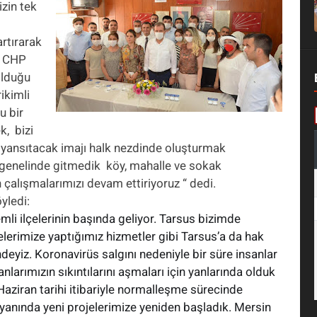
izin tek
artırarak
. CHP
olduğu
rikimli
u bir
, bizi
e yansıtacak imajı halk nezdinde oluşturmak
genelinde gitmedik köy, mahalle ve sokak
çalışmalarımızı devam ettiriyoruz “ dedi.
yledi:
mli ilçelerinin başında geliyor. Tarsus bizimde
lerimize yaptığımız hizmetler gibi Tarsus’a da hak
deyiz. Koronavirüs salgını nedeniyle bir süre insanlar
anlarımızın sıkıntılarını aşmaları için yanlarında olduk
Haziran tarihi itibariyle normalleşme sürecinde
r yanında yeni projelerimize yeniden başladık. Mersin