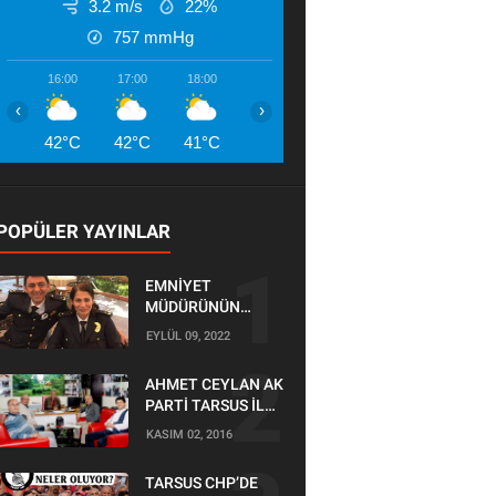
3.2 m/s
22%
757
mmHg
16:00
17:00
18:00
19:00
20:00
21:00
22:00
‹
›
42°C
42°C
41°C
41°C
41°C
40°C
39°
POPÜLER YAYINLAR
EMNİYET
MÜDÜRÜNÜN
OĞLU KAZADA
EYLÜL 09, 2022
ÖLDÜ
AHMET CEYLAN AK
PARTİ TARSUS İLÇE
BAŞKANLIĞI İÇİN
KASIM 02, 2016
BAŞVURUSUNU
YAPTI
TARSUS CHP’DE