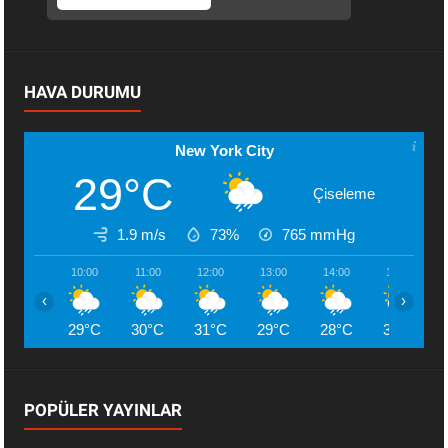
HAVA DURUMU
New York City
29°C
Çiseleme
1.9 m/s
73%
765
mmHg
10:00
11:00
12:00
13:00
14:00
15:00
‹
›
29°C
30°C
31°C
29°C
28°C
30°C
POPÜLER YAYINLAR