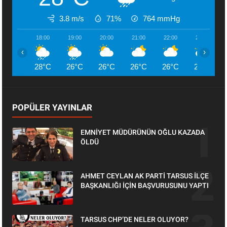
3.8 m/s
71%
764
mmHg
18:00
19:00
20:00
21:00
22:00
23:00
‹
›
28°C
26°C
26°C
26°C
26°C
26°C
POPÜLER YAYINLAR
EMNİYET MÜDÜRÜNÜN OĞLU KAZADA
ÖLDÜ
AHMET CEYLAN AK PARTİ TARSUS İLÇE
BAŞKANLIĞI İÇİN BAŞVURUSUNU YAPTI
TARSUS CHP’DE NELER OLUYOR?