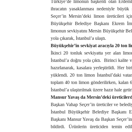
Türkiye’de limonun başkenti olan Erdemli 
ihracatın yasaklanması nedeniyle büyük
Seçer’in Mersin’deki limon üreticileri iç
Büyükşehir Belediye Başkanı Ekrem İmam
limonun sevkiyatını Mersin Büyükşehir Bele
yola çıkarak, İstanbul’a ulaştı.
Büyükşehir’in sevkiyat aracıyla 20 ton l
İkinci 20 tonluk sevkiyatta yer alan limo
İstanbul’a doğru yola çıktı. Birinci kalite v
hazırlanarak, kasalara yerleştirildi. Her 
yüklendi. 20 ton limon İstanbul’daki vatan
toplam 40 ton limon gönderilirken, kalan 60
İstanbul’a ulaştırılmak üzere hazır hale getiri
Mansur Yavaş da Mersin’deki üreticilerde
Başkan Vahap Seçer’in üreticiler ve beled
İstanbul Büyükşehir Belediye Başkanı 
Başkanı Mansur Yavaş da Başkan Seçer’in ça
bildirdi. Ürünlerin üreticiden temin e