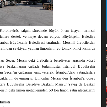
 Koronavirüs salgını sürecinde büyük önem taşıyan tarımsal
eticilere destek vermeye devam ediyor. Büyükşehir Belediye
anbul Büyükşehir Belediyesi tarafından Mersinli üreticilerden
afından sevkiyatı yapılan limonların 20 tonluk ikinci kısmı da
 Seçer, Mersin’deki üreticilerle belediyeler arasında köprü
ediye başkanlarına çağrıda bulunmuştu. İstanbul Büyükşehir
Seçer’in çağrısına yanıt vererek, İstanbul’daki vatandaşlara
caklarını duyurmuştu. Limonlar Mersin’den İstanbul’a doğru
 Ankara Büyükşehir Belediye Başkanı Mansur Yavaş da Başkan
rsin’deki limon üreticilerinden 50 ton limon satın alacaklarını
ıkmıştı