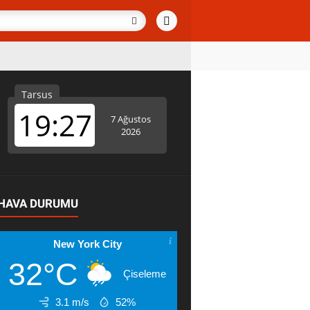
HAVA DURUMU
New York City
32°C
Çiseleme
3.1 m/s
52%