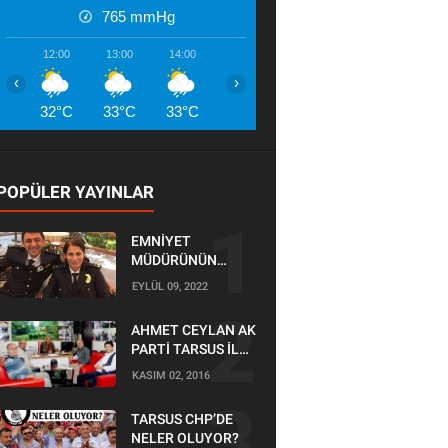
765
mmHg
12:00
13:00
14:00
15:00
16:00
17:00
18:00
‹
›
32°C
33°C
33°C
33°C
32°C
32°C
28°
POPÜLER YAYINLAR
EMNİYET
MÜDÜRÜNÜN
OĞLU KAZADA
EYLÜL 09, 2022
ÖLDÜ
AHMET CEYLAN AK
PARTİ TARSUS İLÇE
BAŞKANLIĞI İÇİN
KASIM 02, 2016
BAŞVURUSUNU
YAPTI
TARSUS CHP’DE
NELER OLUYOR?