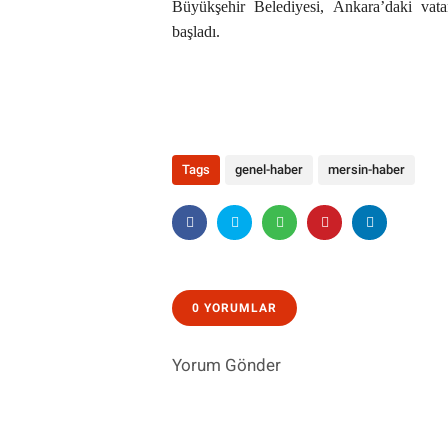
Büyükşehir Belediyesi, Ankara’daki vatan
başladı.
Tags
genel-haber
mersin-haber
0 YORUMLAR
Yorum Gönder