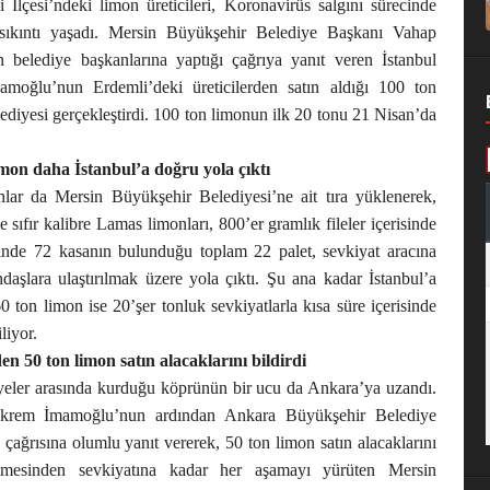
İlçesi’ndeki limon üreticileri, Koronavirüs salgını sürecinde
 sıkıntı yaşadı. Mersin Büyükşehir Belediye Başkanı Vahap
in belediye başkanlarına yaptığı çağrıya yanıt veren İstanbul
oğlu’nun Erdemli’deki üreticilerden satın aldığı 100 ton
diyesi gerçekleştirdi. 100 ton limonun ilk 20 tonu 21 Nisan’da
imon daha İstanbul’a doğru yola çıktı
nlar da Mersin Büyükşehir Belediyesi’ne ait tıra yüklenerek,
e sıfır kalibre Lamas limonları, 800’er gramlık fileler içerisinde
birinde 72 kasanın bulunduğu toplam 22 palet, sevkiyat aracına
daşlara ulaştırılmak üzere yola çıktı. Şu ana kadar İstanbul’a
 ton limon ise 20’şer tonluk sevkiyatlarla kısa süre içerisinde
liyor.
n 50 ton limon satın alacaklarını bildirdi
iyeler arasında kurduğu köprünün bir ucu da Ankara’ya uzandı.
Ekrem İmamoğlu’nun ardından Ankara Büyükşehir Belediye
ğrısına olumlu yanıt vererek, 50 ton limon satın alacaklarını
dilmesinden sevkiyatına kadar her aşamayı yürüten Mersin