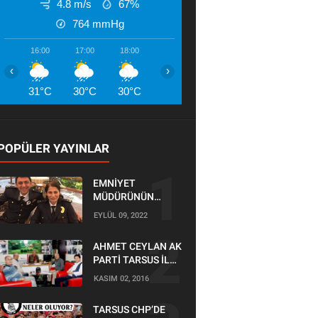
4.8 m/s
67%
764
mmHg
16:00
17:00
18:00
19:00
20:00
21:00
22:00
‹
›
31°C
30°C
30°C
29°C
28°C
27°C
27°
POPÜLER YAYINLAR
EMNİYET
MÜDÜRÜNÜN
OĞLU KAZADA
EYLÜL 09, 2022
ÖLDÜ
AHMET CEYLAN AK
PARTİ TARSUS İLÇE
BAŞKANLIĞI İÇİN
KASIM 02, 2016
BAŞVURUSUNU
YAPTI
TARSUS CHP’DE