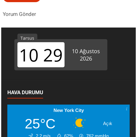
Yorum Gönder
HAVA DURUMU
New York City
25°C
Açık
2.2 m/s
62%
762
mmHg