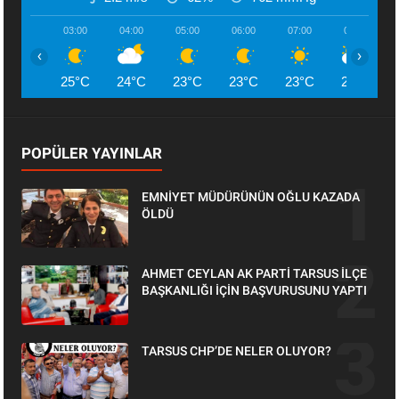
03:00
04:00
05:00
06:00
07:00
08:00
‹
›
25°C
24°C
23°C
23°C
23°C
25°C
POPÜLER YAYINLAR
EMNİYET MÜDÜRÜNÜN OĞLU KAZADA
ÖLDÜ
AHMET CEYLAN AK PARTİ TARSUS İLÇE
BAŞKANLIĞI İÇİN BAŞVURUSUNU YAPTI
TARSUS CHP’DE NELER OLUYOR?