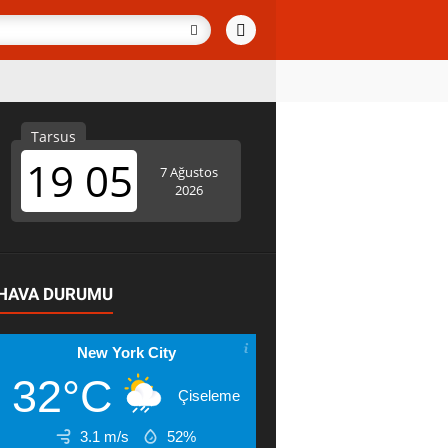
HAVA DURUMU
New York City
32°C
Çiseleme
3.1 m/s
52%