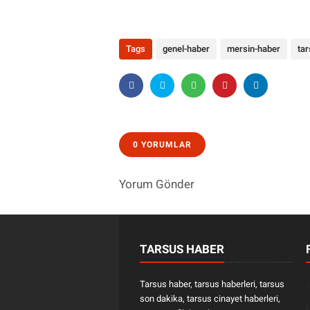
Tags
genel-haber
mersin-haber
ta
0 YORUMLAR
Yorum Gönder
TARSUS HABER
Tarsus haber, tarsus haberleri, tarsus
son dakika, tarsus cinayet haberleri,