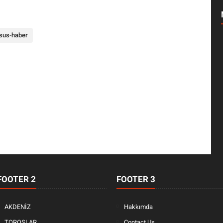
rsus-haber
FOOTER 2
FOOTER 3
AKDENİZ
Hakkımda
TOROSLAR
Contact Us