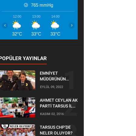
765
mmHg
12:00
13:00
14:00
15:00
16:00
17:00
18:00
‹
›
32°C
33°C
33°C
33°C
32°C
32°C
28°
POPÜLER YAYINLAR
EMNİYET
MÜDÜRÜNÜN
OĞLU KAZADA
EYLÜL 09, 2022
ÖLDÜ
AHMET CEYLAN AK
PARTİ TARSUS İLÇE
BAŞKANLIĞI İÇİN
KASIM 02, 2016
BAŞVURUSUNU
YAPTI
TARSUS CHP’DE
NELER OLUYOR?