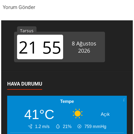
Yorum Gönder
HAVA DURUMU
Tempe
41°C
Açık
1.2 m/s
21%
759
mmHg