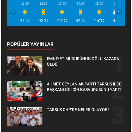
11:00
12:00
13:00
14:00
15:00
16:00
‹
›
41°C
42°C
44°C
44°C
45°C
45°C
POPÜLER YAYINLAR
EMNİYET MÜDÜRÜNÜN OĞLU KAZADA
ÖLDÜ
AHMET CEYLAN AK PARTİ TARSUS İLÇE
BAŞKANLIĞI İÇİN BAŞVURUSUNU YAPTI
TARSUS CHP’DE NELER OLUYOR?